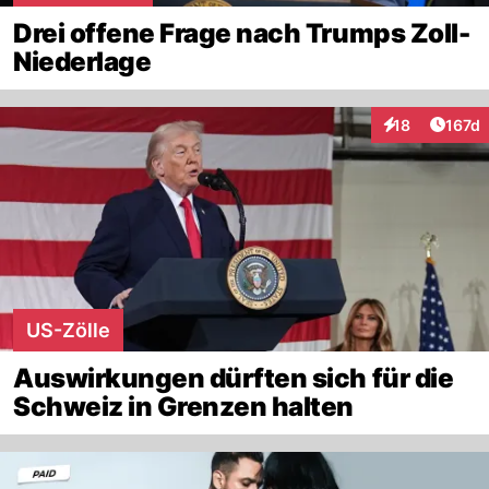
Drei offene Frage nach Trumps Zoll-
Niederlage
Artike
18
167d
Interaktionen
US-Zölle
Auswirkungen dürften sich für die
Schweiz in Grenzen halten