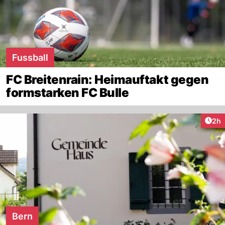
Fussball
FC Breitenrain: Heimauftakt gegen
formstarken FC Bulle
Arti
2h
Bern