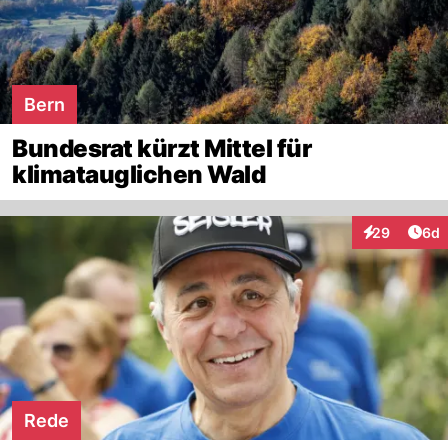
Bern
Bundesrat kürzt Mittel für
klimatauglichen Wald
Arti
29
6d
Interaktionen
Rede