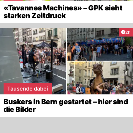
«Tavannes Machines» – GPK sieht
starken Zeitdruck
Arti
2h
Tausende dabei
Buskers in Bern gestartet – hier sind
die Bilder