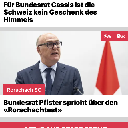
Für Bundesrat Cassis ist die
Schweiz kein Geschenk des
Himmels
Arti
39
6d
Interaktionen
Rorschach SG
Bundesrat Pfister spricht über den
«Rorschachtest»