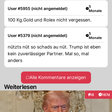
Artikel veröff
5
User #5955 (nicht angemeldet)
Monate
100 Kg.Gold und Rolex nicht vergessen.
Artikel veröff
5
User #5379 (nicht angemeldet)
Monate
nützts nüt so schads au nüt. Trump ist eben
kein zuverlässiger Partner. Mal so, mal
anders
Alle Kommentare anzeigen
Weiterlesen
Artike
16
167d
Interaktionen