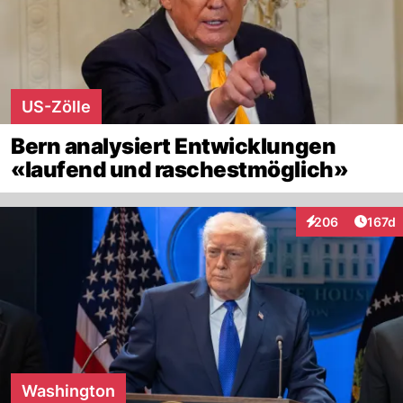
US-Zölle
Bern analysiert Entwicklungen
«laufend und raschestmöglich»
Artike
206
167d
Interaktionen
Washington