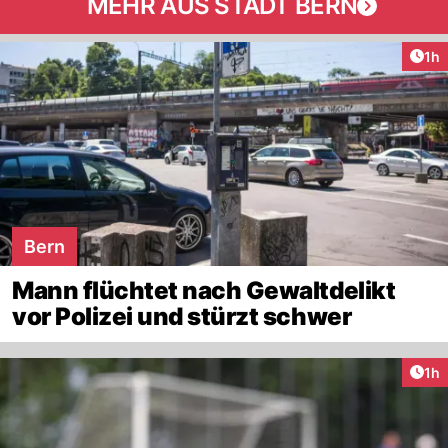
MEHR AUS STADT BERN
Art
1h
Bern
Mann flüchtet nach Gewaltdelikt
vor Polizei und stürzt schwer
Art
1h