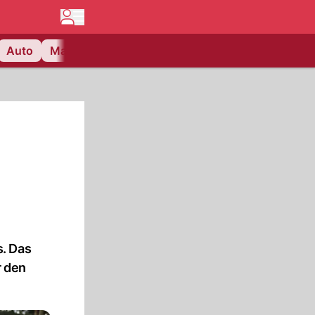
Auto
Matchcenter
Videos
Nau Plus
Lifestyle
s. Das
r den