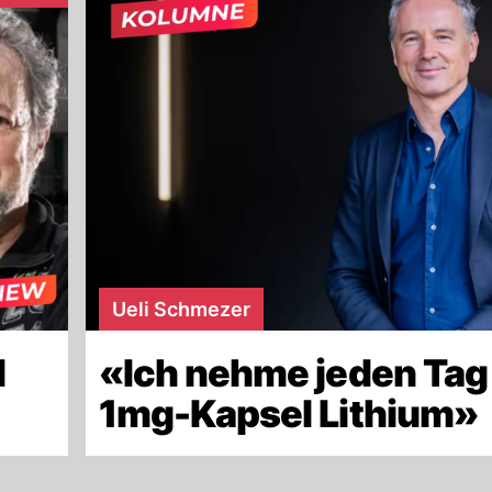
Ueli Schmezer
d
«Ich nehme jeden Tag
»
1mg-Kapsel Lithium»