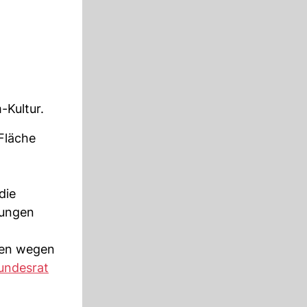
-Kultur.
Fläche
die
lungen
ngen wegen
undesrat