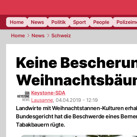
Home
News
Politik
Sport
People
Polizei
Home
News
Schweiz
Keine Bescherun
Weihnachtsbäu
Keystone-SDA
Lausanne
,
04.04.2019 - 12:19
Landwirte mit Weihnachtstannen-Kulturen erhal
Bundesgericht hat die Beschwerde eines Berne
Tabakbauern rügte.