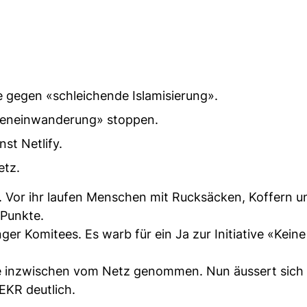
e gegen «schleichende Islamisierung».
asseneinwanderung» stoppen.
st Netlify.
etz.
e. Vor ihr laufen Menschen mit Rucksäcken, Koffern u
 Punkte.
er Komitees. Es warb für ein Ja zur Initiative «Keine
e inzwischen vom Netz genommen. Nun äussert sich 
KR deutlich.