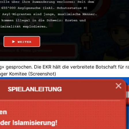
esprochen. Die EKR hält die verbreitete Botschaft für ras
nger Komitee (Screenshot)