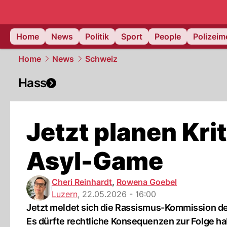
Home
News
Politik
Sport
People
Polizei
Home
News
Schweiz
Hass
Jetzt planen Kr
Asyl-Game
Cheri Reinhardt
,
Rowena Goebel
Luzern
,
22.05.2026 - 16:00
Jetzt meldet sich die Rassismus-Kommission des
Es dürfte rechtliche Konsequenzen zur Folge h