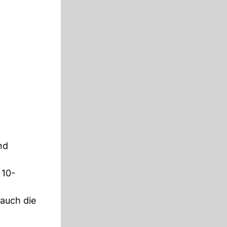
nd
 10-
auch die