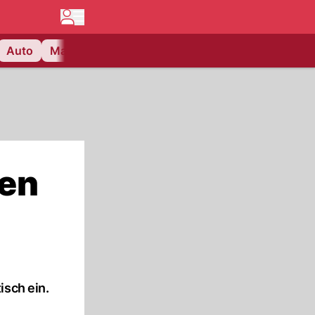
Auto
Matchcenter
Videos
Nau Plus
Lifestyle
gen
isch ein.