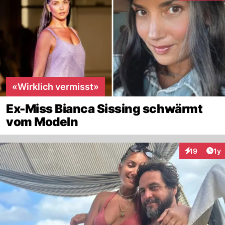
«Wirklich vermisst»
Ex-Miss Bianca Sissing schwärmt
vom Modeln
Art
19
1y
Interaktione