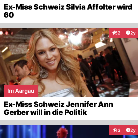
Ex-Miss Schweiz Silvia Affolter wird
60
Arti
52
2y
Interaktionen
Im Aargau
Ex-Miss Schweiz Jennifer Ann
Gerber will in die Politik
Arti
13
2y
Interaktione