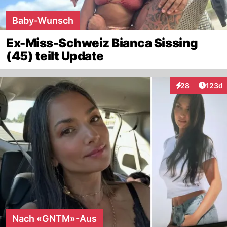
Baby-Wunsch
Ex-Miss-Schweiz Bianca Sissing
(45) teilt Update
Artike
28
123d
Interaktionen
Nach «GNTM»-Aus