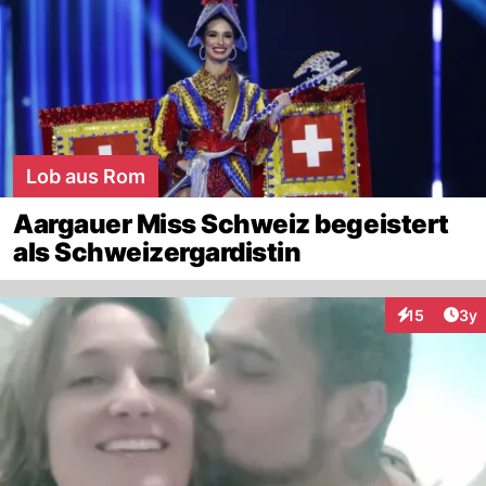
Lob aus Rom
Aargauer Miss Schweiz begeistert
als Schweizergardistin
Arti
15
3y
Interaktione