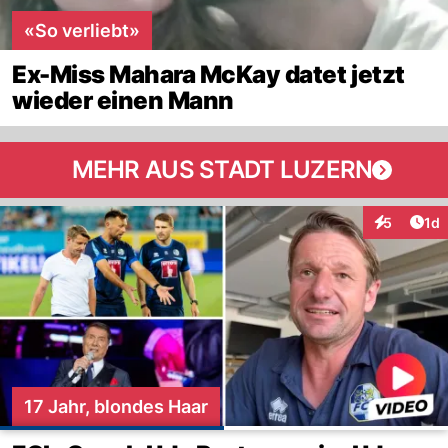
«So verliebt»
Ex-Miss Mahara McKay datet jetzt
wieder einen Mann
MEHR AUS STADT LUZERN
Art
5
1d
Interaktion
17 Jahr, blondes Haar