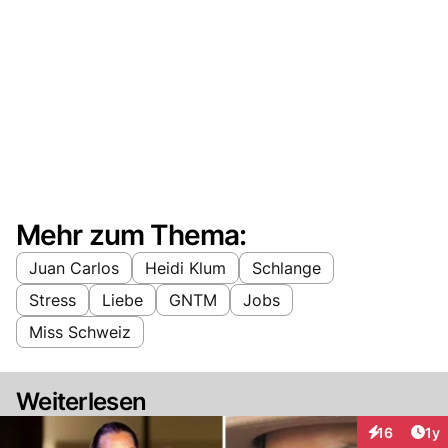
Mehr zum Thema:
Juan Carlos
Heidi Klum
Schlange
Stress
Liebe
GNTM
Jobs
Miss Schweiz
Weiterlesen
Art
16
1y
Interaktione