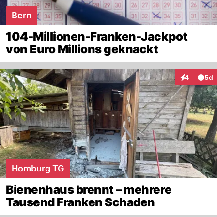
Bern
104-Millionen-Franken-Jackpot
von Euro Millions geknackt
Arti
4
5d
Interaktion
Homburg TG
Bienenhaus brennt – mehrere
Tausend Franken Schaden