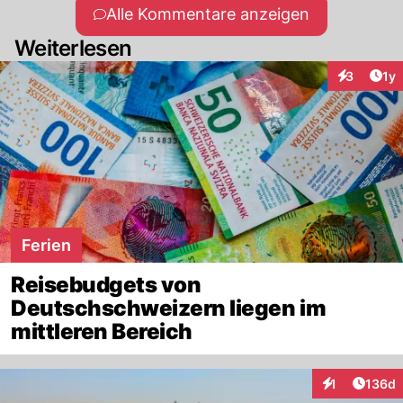
Alle Kommentare anzeigen
Weiterlesen
Art
3
1y
Interaktion
Ferien
Reisebudgets von
Deutschschweizern liegen im
mittleren Bereich
Artike
1
136d
Interaktionen