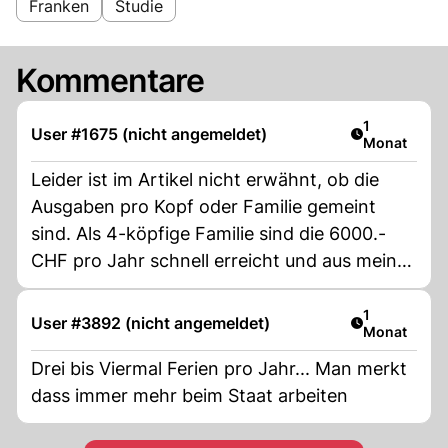
Franken
Studie
Kommentare
Artikel veröf
1
User #1675 (nicht angemeldet)
Monat
Leider ist im Artikel nicht erwähnt, ob die
Ausgaben pro Kopf oder Familie gemeint
sind. Als 4-köpfige Familie sind die 6000.-
CHF pro Jahr schnell erreicht und aus meiner
sicht nicht sonderlich viel. Mit 24000 CHF für
die 4 Personen wiederum würden natürlich
Artikel veröf
1
User #3892 (nicht angemeldet)
Monat
einige schöne Tage drin liegen.
Drei bis Viermal Ferien pro Jahr... Man merkt
dass immer mehr beim Staat arbeiten