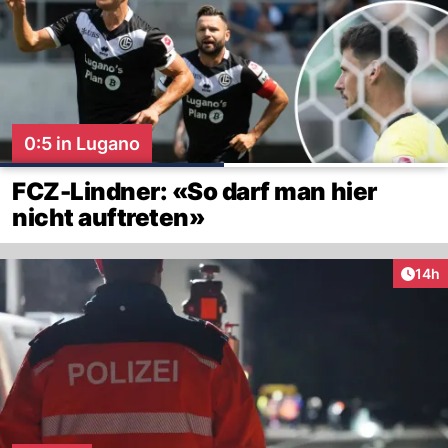
0:5 in Lugano
FCZ-Lindner: «So darf man hier
nicht auftreten»
Artik
14h