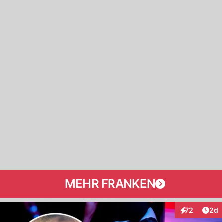
MEHR FRANKEN
Arti
72
2d
Interaktionen