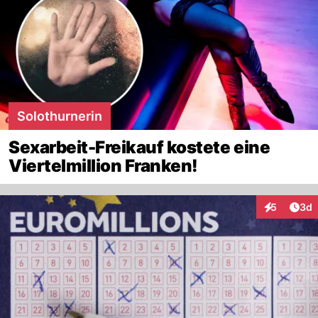
Solothurnerin
Sexarbeit-Freikauf kostete eine
Viertelmillion Franken!
Arti
5
3d
Interaktion