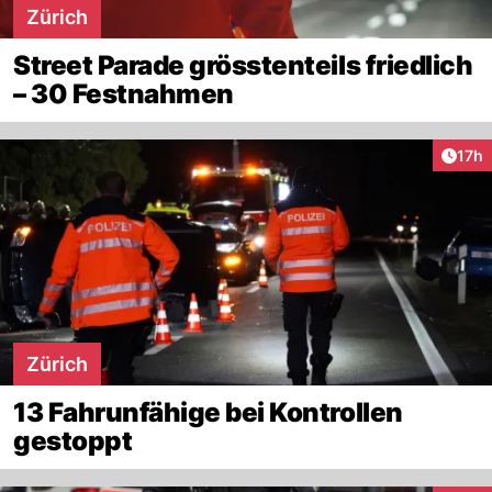
Zürich
Street Parade grösstenteils friedlich
– 30 Festnahmen
Artik
17h
Zürich
13 Fahrunfähige bei Kontrollen
gestoppt