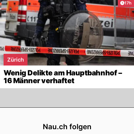
Artik
17h
Zürich
Wenig Delikte am Hauptbahnhof –
16 Männer verhaftet
Footer
Nau.ch folgen