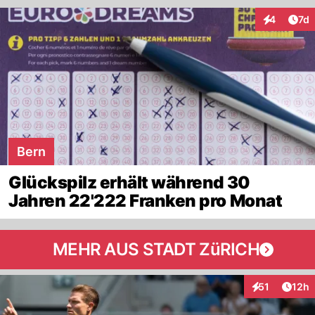
Art
4
7d
Interaktion
Bern
Glückspilz erhält während 30
Jahren 22'222 Franken pro Monat
MEHR AUS STADT ZüRICH
Artik
51
12h
Interaktionen