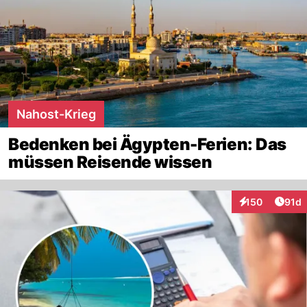
Nahost-Krieg
Bedenken bei Ägypten-Ferien: Das
müssen Reisende wissen
Artik
150
91d
Interaktionen