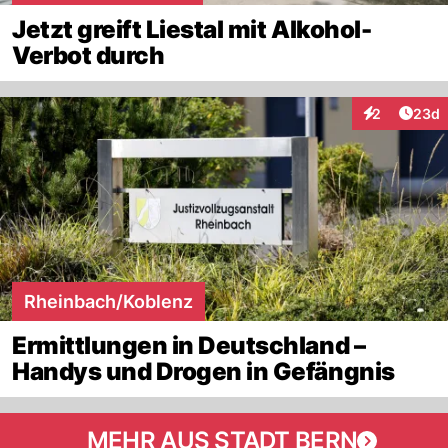
Jetzt greift Liestal mit Alkohol-
Verbot durch
Artik
2
23d
Interaktionen
Rheinbach/Koblenz
Ermittlungen in Deutschland –
Handys und Drogen in Gefängnis
MEHR AUS STADT BERN