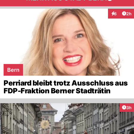
Arti
8
2h
Interaktion
Bern
Perriard bleibt trotz Ausschluss aus
FDP-Fraktion Berner Stadträtin
Arti
3h