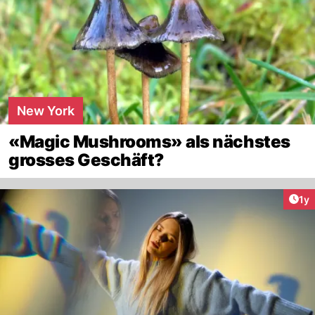
New York
«Magic Mushrooms» als nächstes
grosses Geschäft?
Art
1y