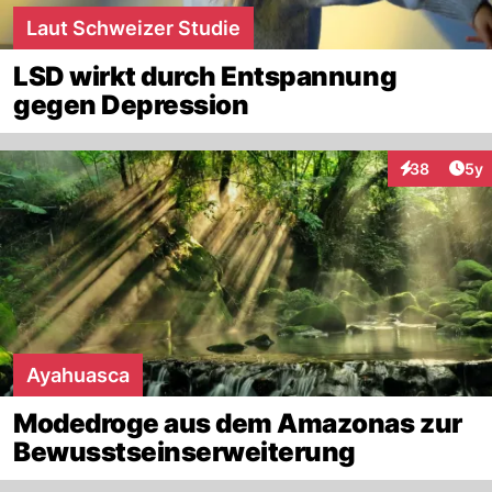
Laut Schweizer Studie
LSD wirkt durch Entspannung
gegen Depression
Arti
38
5y
Interaktionen
Ayahuasca
Modedroge aus dem Amazonas zur
Bewusstseinserweiterung