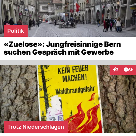
Politik
«Zuelose»: Jungfreisinnige Bern
suchen Gespräch mit Gewerbe
Arti
3
6h
Interaktion
Trotz Niederschlägen