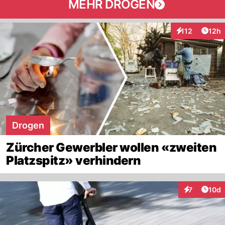
MEHR DROGEN
Artik
112
12h
Interaktionen
Drogen
Zürcher Gewerbler wollen «zweiten
Platzspitz» verhindern
Artik
7
10d
Interaktione