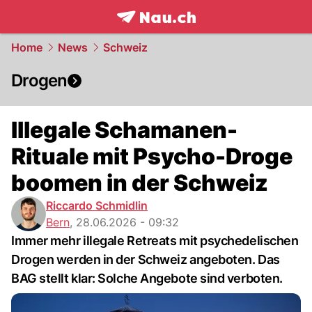
frontpage.
NAU.ch
Home
News
Schweiz
Drogen
Illegale Schamanen-
Rituale mit Psycho-Droge
boomen in der Schweiz
Riccardo Schmidlin
Bern
,
28.06.2026 - 09:32
Immer mehr illegale Retreats mit psychedelischen
Drogen werden in der Schweiz angeboten. Das
BAG stellt klar: Solche Angebote sind verboten.