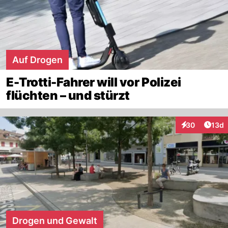
Auf Drogen
E-Trotti-Fahrer will vor Polizei
flüchten – und stürzt
Artik
30
13d
Interaktionen
Drogen und Gewalt