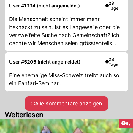
Artikel veröf
28
User #1334 (nicht angemeldet)
Tage
Die Menschheit scheint immer mehr
beknackt zu sein. Ist es Langeweile oder die
verzweifelte Suche nach Gemeinschaft? Ich
dachte wir Menschen seien grösstenteils
aufgeklärt, eben nur grösstenteils.
Artikel veröf
28
User #5206 (nicht angemeldet)
Tage
Eine ehemalige Miss-Schweiz treibt auch so
ein Fanfari-Seminar...
Alle Kommentare anzeigen
Weiterlesen
Arti
6y