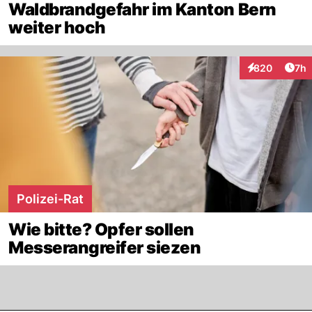
Waldbrandgefahr im Kanton Bern
weiter hoch
Arti
820
7h
Interaktionen
Polizei-Rat
Wie bitte? Opfer sollen
Messerangreifer siezen