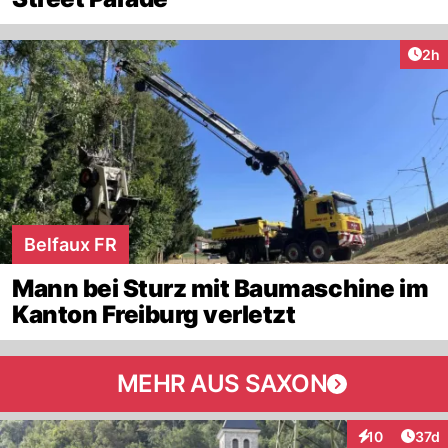
Arti
2h
Belfaux FR
Mann bei Sturz mit Baumaschine im
Kanton Freiburg verletzt
MEHR AUS SAXON
Artik
10
37d
Interaktionen