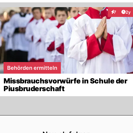
Arti
7
2y
Interaktion
Behörden ermitteln
Missbrauchsvorwürfe in Schule der
Piusbruderschaft
Footer