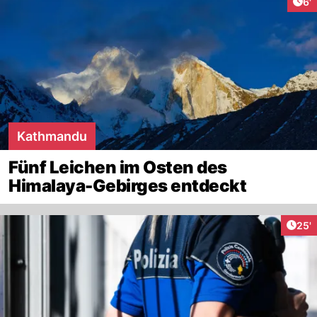
Art
6'
Kathmandu
Fünf Leichen im Osten des
Himalaya-Gebirges entdeckt
Arti
25'