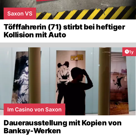
Saxon VS
Töfffahrerin (71) stirbt bei heftiger
Kollision mit Auto
Art
1y
Im Casino von Saxon
Dauerausstellung mit Kopien von
Banksy-Werken