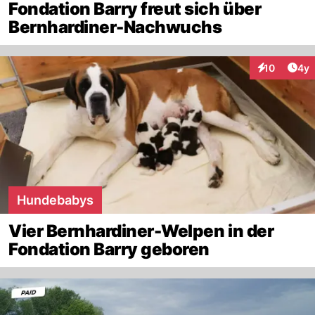
Fondation Barry freut sich über
Bernhardiner-Nachwuchs
Arti
10
4y
Interaktione
Hundebabys
Vier Bernhardiner-Welpen in der
Fondation Barry geboren