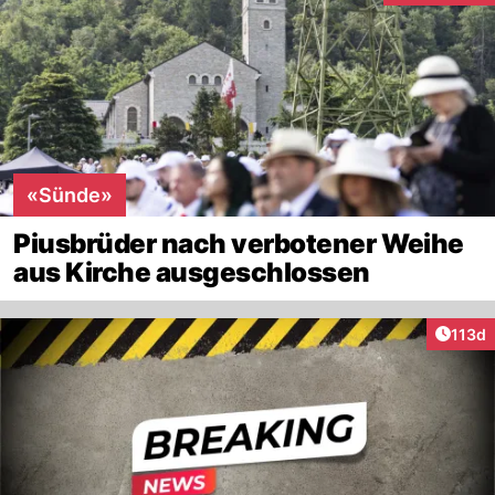
«Sünde»
Piusbrüder nach verbotener Weihe
aus Kirche ausgeschlossen
Artike
113d