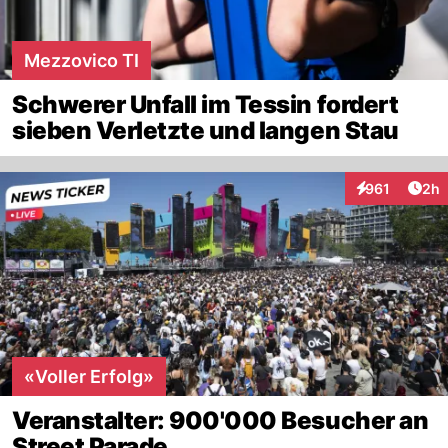
Mezzovico TI
Schwerer Unfall im Tessin fordert
sieben Verletzte und langen Stau
Arti
961
2h
Interaktionen
«Voller Erfolg»
Veranstalter: 900'000 Besucher an
Street Parade