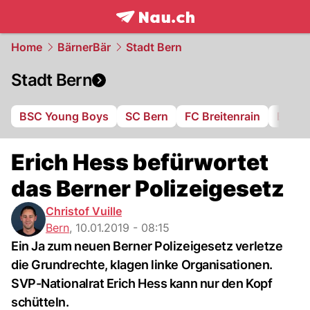
frontpage.
NAU.ch
Home
BärnerBär
Stadt Bern
Stadt Bern
BSC Young Boys
SC Bern
FC Breitenrain
BSV B
Erich Hess befürwortet
das Berner Polizeigesetz
Christof Vuille
Bern
,
10.01.2019 - 08:15
Ein Ja zum neuen Berner Polizeigesetz verletze
die Grundrechte, klagen linke Organisationen.
SVP-Nationalrat Erich Hess kann nur den Kopf
schütteln.