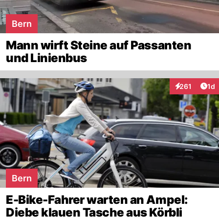
Bern
Mann wirft Steine auf Passanten
und Linienbus
Art
261
1d
Interaktionen
Bern
E-Bike-Fahrer warten an Ampel:
Diebe klauen Tasche aus Körbli