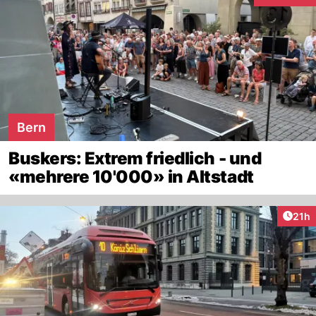
Bern
Buskers: Extrem friedlich - und
«mehrere 10'000» in Altstadt
Artik
21h