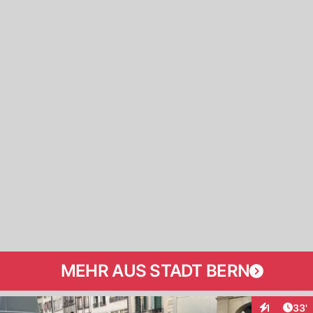
MEHR AUS STADT BERN
Arti
1
33'
Interaktion