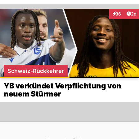
Arti
36
2d
Interaktionen
Schweiz-Rückkehrer
YB verkündet Verpflichtung von
neuem Stürmer
Footer