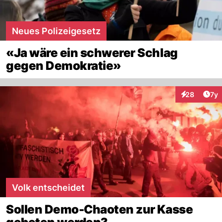
Neues Polizeigesetz
«Ja wäre ein schwerer Schlag
gegen Demokratie»
Art
28
7y
Interaktione
Volk entscheidet
Sollen Demo-Chaoten zur Kasse