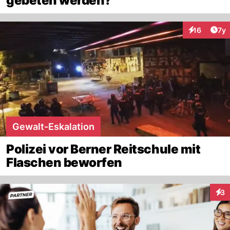
gebeten werden?
Art
16
7y
Interaktione
Gewalt-Eskalation
Polizei vor Berner Reitschule mit
Flaschen beworfen
3
Inte