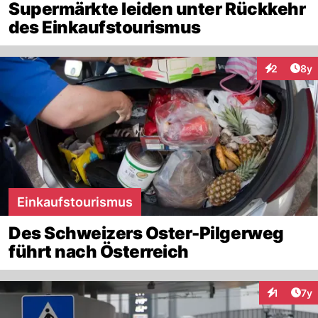
Supermärkte leiden unter Rückkehr
des Einkaufstourismus
Arti
2
8y
Interaktion
Einkaufstourismus
Des Schweizers Oster-Pilgerweg
führt nach Österreich
Art
1
7y
Interaktion