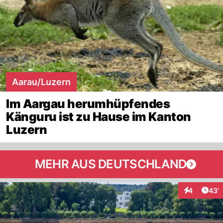
Aarau/Luzern
Im Aargau herumhüpfendes
Känguru ist zu Hause im Kanton
Luzern
MEHR AUS DEUTSCHLAND
Arti
4
43'
Interaktione