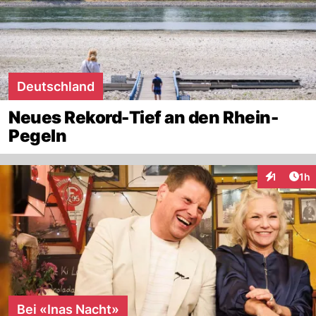
Deutschland
Neues Rekord-Tief an den Rhein-
Pegeln
Art
1
1h
Interaktion
Bei «Inas Nacht»