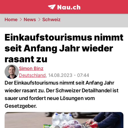
frontpage.
NAU.ch
Home
News
Schweiz
Einkaufstourismus nimmt
seit Anfang Jahr wieder
rasant zu
Simon Binz
Deutschland
,
14.08.2023 - 07:44
Der Einkaufstourismus nimmt seit Anfang Jahr
wieder rasant zu. Der Schweizer Detailhandel ist
sauer und fordert neue Lösungen vom
Gesetzgeber.