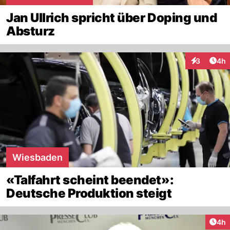
Jan Ullrich spricht über Doping und
Absturz
Arti
3
4h
Interaktion
Wiesbaden
«Talfahrt scheint beendet»:
Deutsche Produktion steigt
Arti
4h