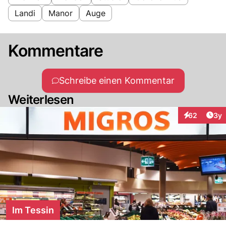
Landi
Manor
Auge
Kommentare
Schreibe einen Kommentar
Weiterlesen
Arti
62
3y
Interaktionen
Im Tessin