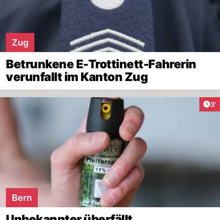
Zug
Betrunkene E-Trottinett-Fahrerin
verunfallt im Kanton Zug
Art
3'
Bern
Unbekannter überfällt