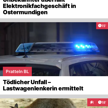
Elektronikfachgeschäft in
Ostermundigen
Arti
15'
Pratteln BL
Tödlicher Unfall –
Lastwagenlenkerin ermittelt
Arti
1
18'
Interaktion