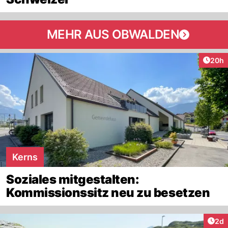
MEHR AUS OBWALDEN
Artik
20h
Kerns
Soziales mitgestalten:
Kommissionssitz neu zu besetzen
Arti
2d