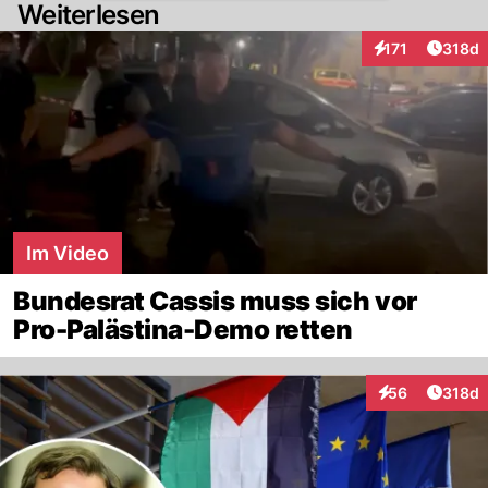
Weiterlesen
Artike
171
318d
Interaktionen
Im Video
Bundesrat Cassis muss sich vor
Pro-Palästina-Demo retten
Artike
56
318d
Interaktionen