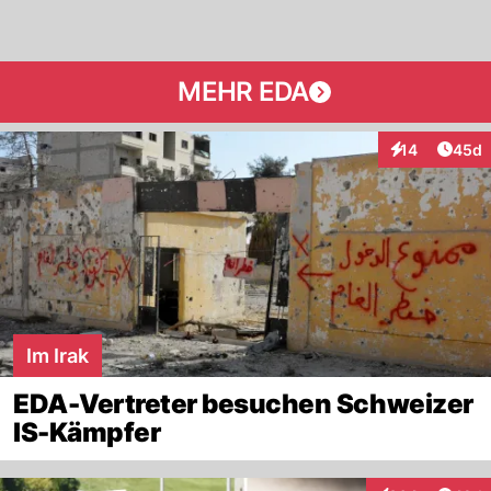
MEHR EDA
Artik
14
45d
Interaktionen
Im Irak
EDA-Vertreter besuchen Schweizer
IS-Kämpfer