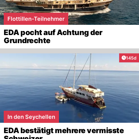
Flottillen-Teilnehmer
EDA pocht auf Achtung der
Grundrechte
Artike
145d
In den Seychellen
EDA bestätigt mehrere vermisste
Schweizer