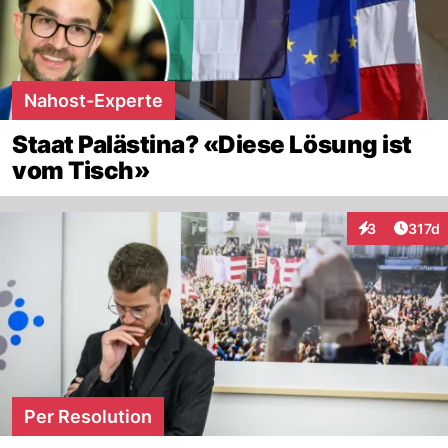
Nahost-Experte
Staat Palästina? «Diese Lösung ist
vom Tisch»
Artike
3
317d
Interaktionen
Per Resolution