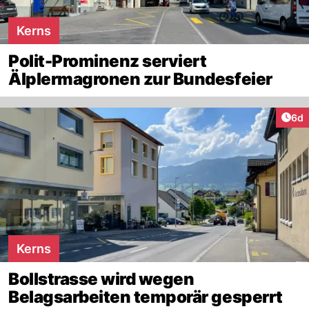
Kerns
Polit-Prominenz serviert
Älplermagronen zur Bundesfeier
Arti
6d
Kerns
Bollstrasse wird wegen
Belagsarbeiten temporär gesperrt