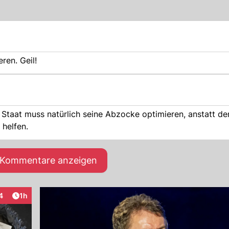
ren. Geil!
Staat muss natürlich seine Abzocke optimieren, anstatt de
helfen.
e Kommentare anzeigen
Artikel veröffentlicht:
4
1h
eraktionen