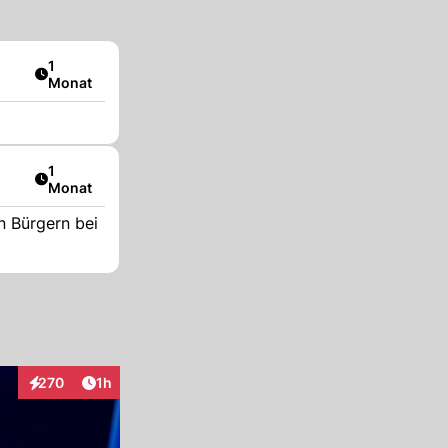
Artikel veröffentlicht:
1
Monat
Artikel veröffentlicht:
1
Monat
n Bürgern bei
Artikel veröffentlicht:
270
1h
Interaktionen