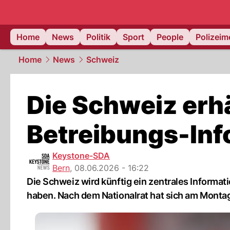
Home
News
Politik
Sport
People
Polizei
Home
News
Schweiz
Die Schweiz erhä
Betreibungs-In
Keystone-SDA
Bern
,
08.06.2026 - 16:22
Die Schweiz wird künftig ein zentrales Informa
haben. Nach dem Nationalrat hat sich am Monta