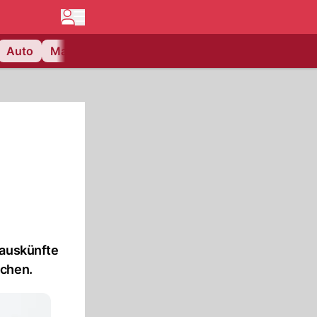
Auto
Matchcenter
Videos
Nau Plus
Lifestyle
sauskünfte
ochen.