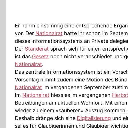
Er nahm einstimmig eine entsprechende Ergä
vor. Der
Nationalrat
hatte ihr schon im Septem
dieses Informationssystems an Private delegie
Der
Ständerat
sprach sich für einen entsprec
ist das
Gesetz
noch nicht verabschiedet und ge
Nationalrat
.
Das zentrale Informationssystem ist ein Vorsc
Vorschlag nimmt zudem eine Motion des Bündne
Nationalrat
im vergangenen September zustim
Im
Nationalrat
hiess es im vergangenen
Herbs
Betreibungen am aktuellen Wohnort. Mit eine
wieder zu einem «sauberen» Auszug kommen.
Deshalb dränge sich eine
Digitalisierung
und ein
sei es für Gläubigerinnen und Gläubiger wichti