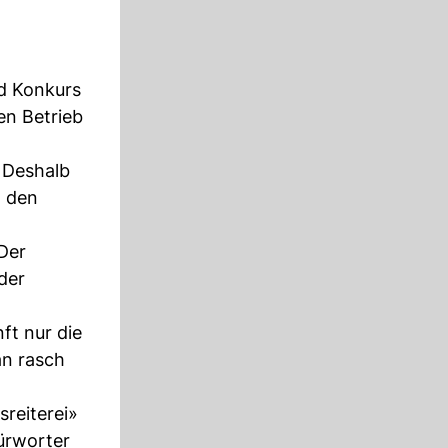
d Konkurs
en Betrieb
 Deshalb
n den
Der
der
ft nur die
an rasch
sreiterei»
fürworter