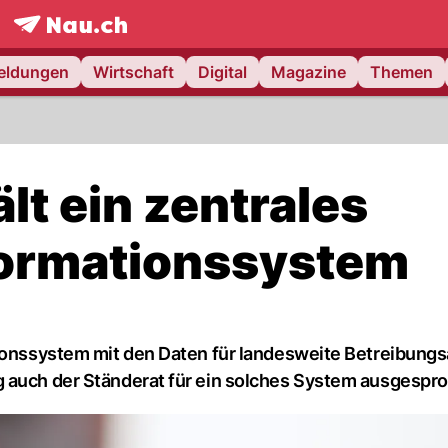
frontpage.
NAU.ch
meldungen
Wirtschaft
Digital
Magazine
Themen
lt ein zentrales
formationssystem
tionssystem mit den Daten für landesweite Betreibung
g auch der Ständerat für ein solches System ausgespr