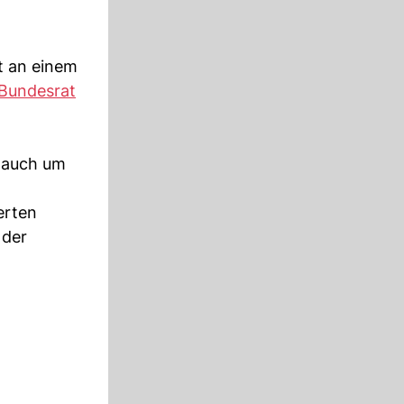
t an einem
Bundesrat
 auch um
erten
 der