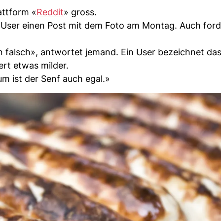
lattform «
Reddit
» gross.
n User einen Post mit dem Foto am Montag. Auch ford
n falsch», antwortet jemand. Ein User bezeichnet das 
ert etwas milder.
m ist der Senf auch egal.»