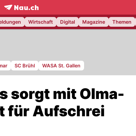
frontpage.
NAU.ch
meldungen
Wirtschaft
Digital
Magazine
Themen
mar
SC Brühl
WASA St. Gallen
s sorgt mit Olma-
 für Aufschrei