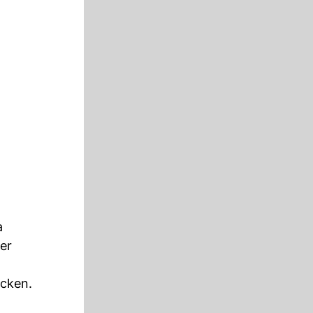
a
er
ecken.