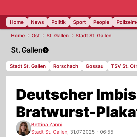
Home
News
Politik
Sport
People
Polizei
Home
Ost
St. Gallen
Stadt St. Gallen
St. Gallen
Stadt St. Gallen
Rorschach
Gossau
TSV St. Ot
Deutscher Imbis
Bratwurst-Plakat
Bettina Zanni
Stadt St. Gallen
,
31.07.2025 - 06:55