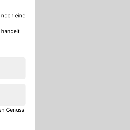
t noch eine
, handelt
ten Genuss