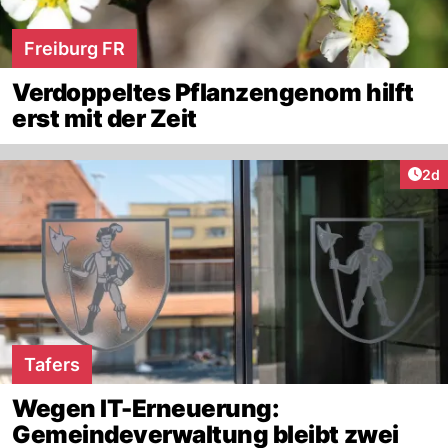
Freiburg FR
Verdoppeltes Pflanzengenom hilft
erst mit der Zeit
Arti
2d
Tafers
Wegen IT-Erneuerung:
Gemeindeverwaltung bleibt zwei