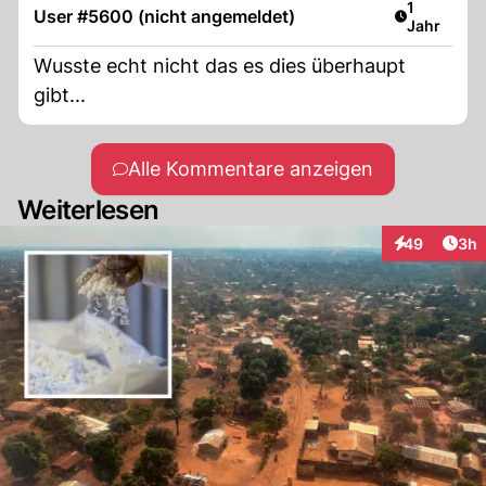
Artikel ver
1
User #5600 (nicht angemeldet)
Jahr
Wusste echt nicht das es dies überhaupt
gibt...
Alle Kommentare anzeigen
Weiterlesen
Arti
49
3h
Interaktionen