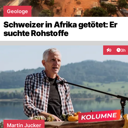
Geologe
Schweizer in Afrika getötet: Er
suchte Rohstoffe
Arti
9
3h
Interaktion
Martin Jucker