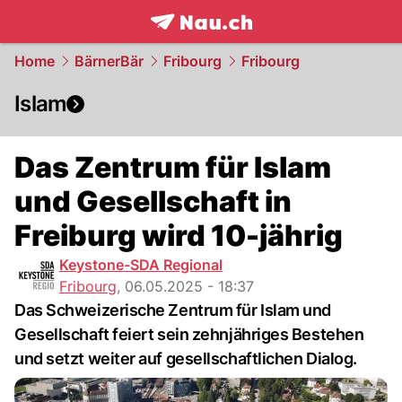
frontpage.
NAU.ch
Home
BärnerBär
Fribourg
Fribourg
Islam
Das Zentrum für Islam
und Gesellschaft in
Freiburg wird 10-jährig
Keystone-SDA Regional
Fribourg
,
06.05.2025 - 18:37
Das Schweizerische Zentrum für Islam und
Gesellschaft feiert sein zehnjähriges Bestehen
und setzt weiter auf gesellschaftlichen Dialog.