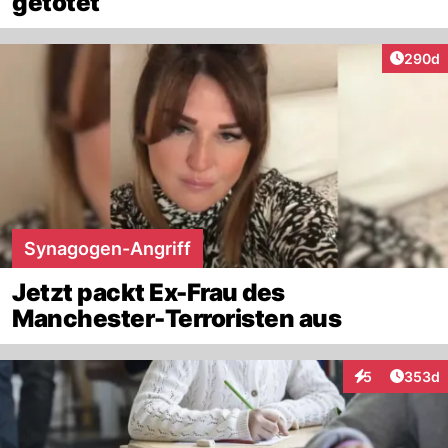
getötet
Artikel
290d
Synagogen-Angriff
Jetzt packt Ex-Frau des
Manchester-Terroristen aus
Artikel
5
353d
Interaktionen