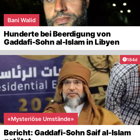
Bani Walid
Hunderte bei Beerdigung von
Gaddafi-Sohn al-Islam in Libyen
Artike
184d
«Mysteriöse Umstände»
Bericht: Gaddafi-Sohn Saif al-Islam