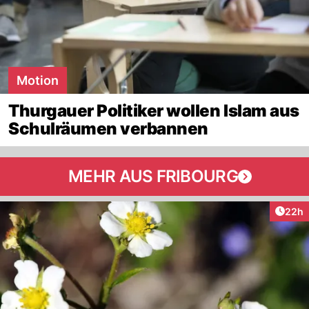
Motion
Thurgauer Politiker wollen Islam aus
Schulräumen verbannen
MEHR AUS FRIBOURG
Artik
22h