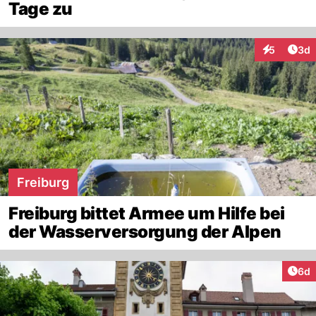
Tage zu
Arti
5
3d
Interaktion
Freiburg
Freiburg bittet Armee um Hilfe bei
der Wasserversorgung der Alpen
Arti
6d