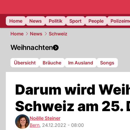
Home
News
Politik
Sport
People
Polizei
Home
News
Schweiz
Weihnachten
Übersicht
Bräuche
Im Ausland
Songs
Darum wird Weih
Schweiz am 25. 
Noëlle Steiner
Bern
,
24.12.2022 - 08:00