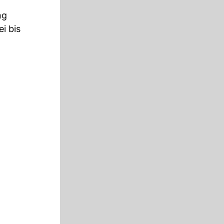
ng
i bis