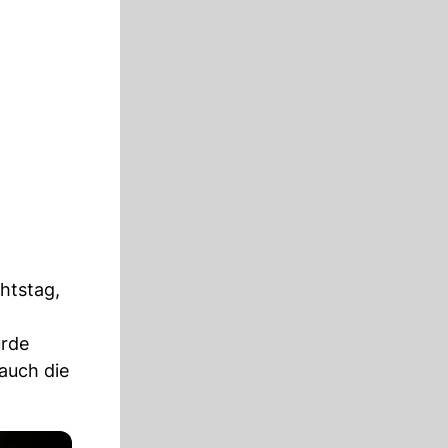
chtstag,
urde
auch die