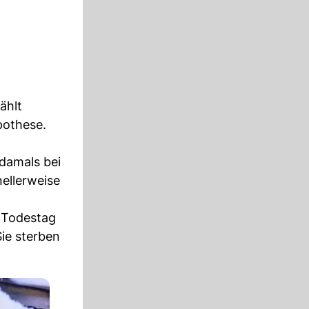
ählt
pothese.
damals bei
ellerweise
m Todestag
ie sterben