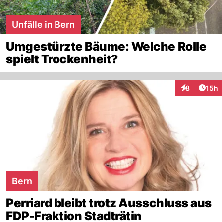
Unfälle in Bern
Umgestürzte Bäume: Welche Rolle
spielt Trockenheit?
Artik
8
15h
Interaktione
Bern
Perriard bleibt trotz Ausschluss aus
FDP-Fraktion Stadträtin