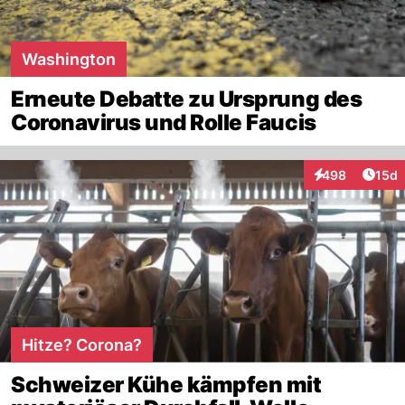
Washington
Erneute Debatte zu Ursprung des
Coronavirus und Rolle Faucis
Artik
498
15d
Interaktionen
Hitze? Corona?
Schweizer Kühe kämpfen mit