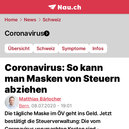
frontpage.
NAU.ch
Home
News
Schweiz
Coronavirus
Übersicht
Schweiz
Symptome
Infos
Coronavirus: So kann
man Masken von Steuern
abziehen
Matthias Bärlocher
Bern
,
08.07.2020 - 19:01
Die tägliche Maske im ÖV geht ins Geld. Jetzt
bestätigt die Steuerverwaltung: Die vom
Coronavirus verursachten Kosten sind –