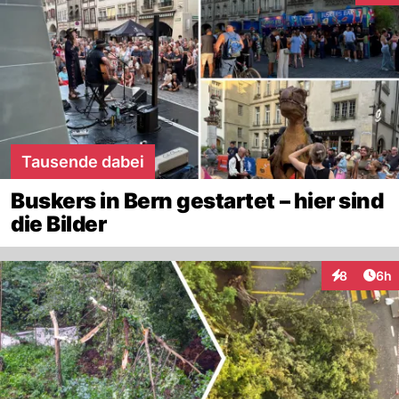
Tausende dabei
Buskers in Bern gestartet – hier sind
die Bilder
Arti
8
6h
Interaktion