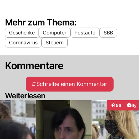
Mehr zum Thema:
Geschenke
Computer
Postauto
SBB
Coronavirus
Steuern
Kommentare
Schreibe einen Kommentar
Weiterlesen
Arti
156
6y
Interaktionen