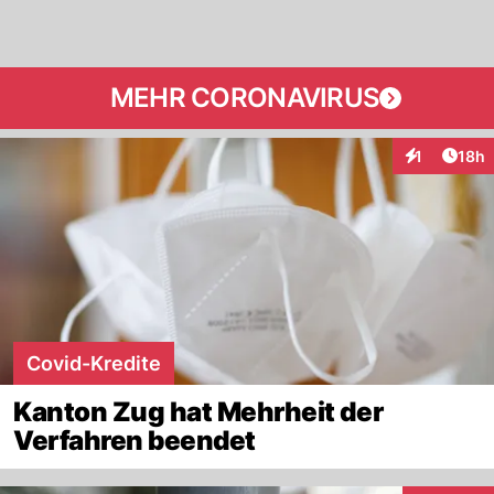
MEHR CORONAVIRUS
Artik
1
18h
Interaktione
Covid-Kredite
Kanton Zug hat Mehrheit der
Verfahren beendet