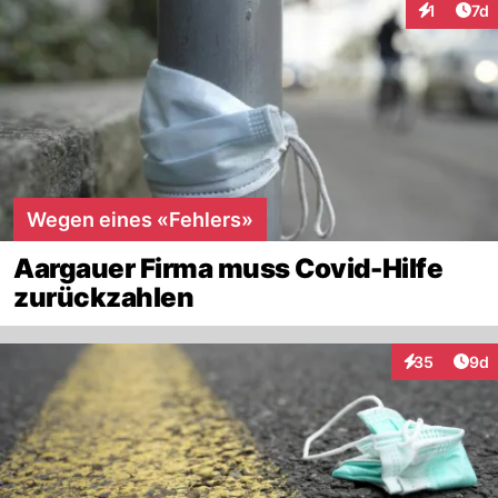
Art
1
7d
Interaktion
Wegen eines «Fehlers»
Aargauer Firma muss Covid-Hilfe
zurückzahlen
Arti
35
9d
Interaktionen