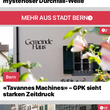
mysteriöser Durchfall-Welle
MEHR AUS STADT BERN
Art
2'
Bern
«Tavannes Machines» – GPK sieht
starken Zeitdruck
Arti
15'