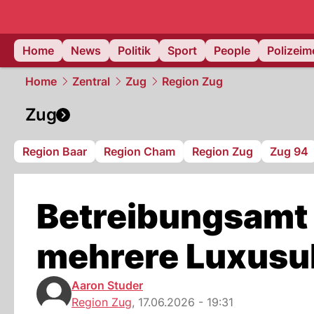
Home
News
Politik
Sport
People
Polizei
Home
Zentral
Zug
Region Zug
Zug
Region Baar
Region Cham
Region Zug
Zug 94
Betreibungsamt 
mehrere Luxusu
Aaron Studer
Region Zug
,
17.06.2026 - 19:31