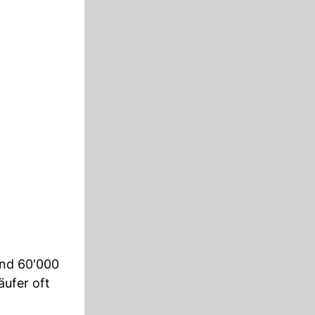
rund 60'000
ufer oft