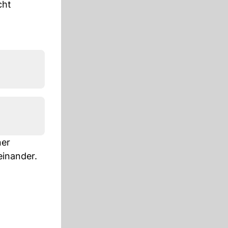
cht
ner
einander.