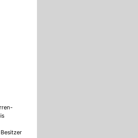
rren-
is
 Besitzer