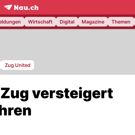
frontpage.
NAU.ch
meldungen
Wirtschaft
Digital
Magazine
Themen
Zug United
Zug versteigert
hren