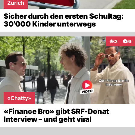
Zürich
Sicher durch den ersten Schultag:
30'000 Kinder unterwegs
Arti
33
6h
Interaktionen
«Chatty»
«Finance Bro» gibt SRF-Donat
Interview – und geht viral