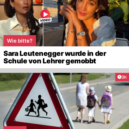
Wie bitte?
Sara Leutenegger wurde in der
Schule von Lehrer gemobbt
Arti
3h