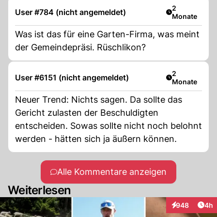
Artikel veröff
2
User #784 (nicht angemeldet)
Monate
Was ist das für eine Garten-Firma, was meint
der Gemeindepräsi. Rüschlikon?
Artikel veröff
2
User #6151 (nicht angemeldet)
Monate
Neuer Trend: Nichts sagen. Da sollte das
Gericht zulasten der Beschuldigten
entscheiden. Sowas sollte nicht noch belohnt
werden - hätten sich ja äußern können.
Alle Kommentare anzeigen
Weiterlesen
Arti
948
4h
Interaktionen