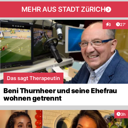
MEHR AUS STADT ZüRICH
Arti
3
27'
Interaktione
Das sagt Therapeutin
Beni Thurnheer und seine Ehefrau
wohnen getrennt
Arti
3h