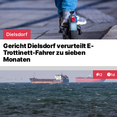
Dielsdorf
Gericht Dielsdorf verurteilt E-
Trottinett-Fahrer zu sieben
Monaten
Art
12
1d
Interaktione