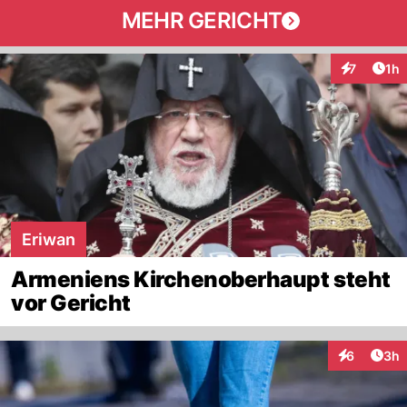
MEHR GERICHT
Art
7
1h
Interaktion
Eriwan
Armeniens Kirchenoberhaupt steht
vor Gericht
Arti
6
3h
Interaktion