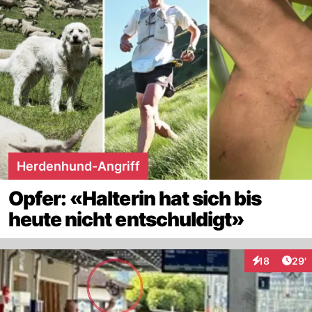
Herdenhund-Angriff
Opfer: «Halterin hat sich bis
heute nicht entschuldigt»
Arti
18
29'
Interaktionen