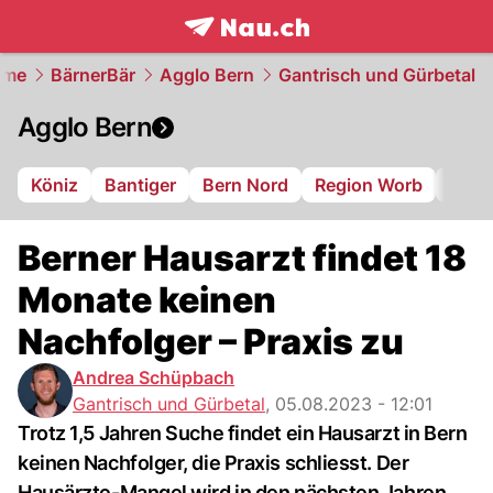
frontpage.
NAU.ch
ome
BärnerBär
Agglo Bern
Gantrisch und Gürbetal
Agglo Bern
Köniz
Bantiger
Bern Nord
Region Worb
Gant
Berner Hausarzt findet 18
Monate keinen
Nachfolger – Praxis zu
Andrea Schüpbach
Gantrisch und Gürbetal
,
05.08.2023 - 12:01
Trotz 1,5 Jahren Suche findet ein Hausarzt in Bern
keinen Nachfolger, die Praxis schliesst. Der
Hausärzte-Mangel wird in den nächsten Jahren