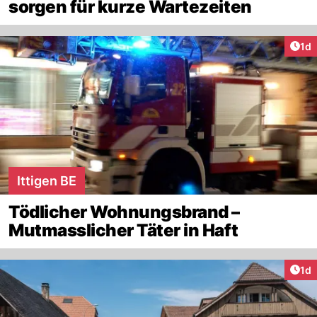
sorgen für kurze Wartezeiten
Art
1d
Ittigen BE
Tödlicher Wohnungsbrand –
Mutmasslicher Täter in Haft
Art
1d