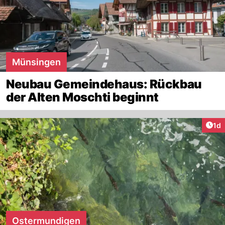
Münsingen
Neubau Gemeindehaus: Rückbau
der Alten Moschti beginnt
Art
1d
Ostermundigen