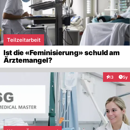
Teilzeitarbeit
Ist die «Feminisierung» schuld am
Ärztemangel?
Arti
13
5y
Interaktione