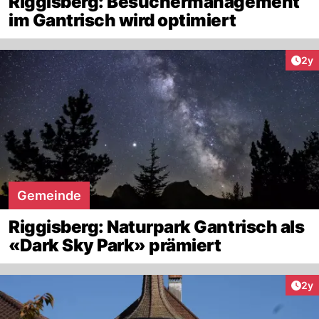
Riggisberg: Besuchermanagement
im Gantrisch wird optimiert
Arti
2y
Gemeinde
Riggisberg: Naturpark Gantrisch als
«Dark Sky Park» prämiert
Arti
2y