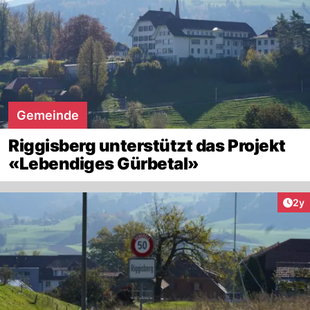
Gemeinde
Riggisberg unterstützt das Projekt
«Lebendiges Gürbetal»
Arti
2y