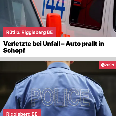
Rüti b. Riggisberg BE
Verletzte bei Unfall – Auto prallt in
Schopf
Artikel
269d
Riggisberg BE