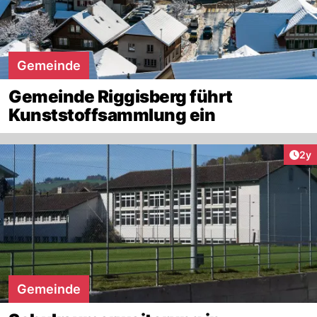
Gemeinde
Gemeinde Riggisberg führt
Kunststoffsammlung ein
Arti
2y
Gemeinde