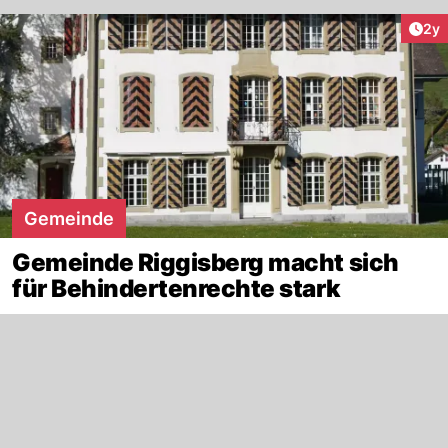
Arti
2y
Gemeinde
Gemeinde Riggisberg macht sich
für Behindertenrechte stark