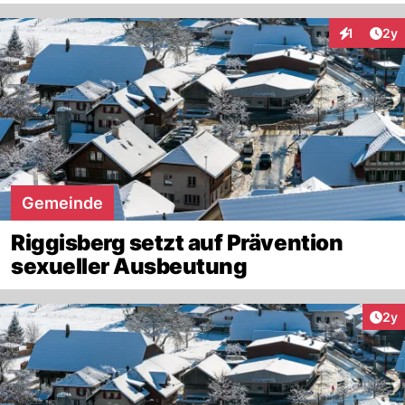
Arti
1
2y
Interaktion
Gemeinde
Riggisberg setzt auf Prävention
sexueller Ausbeutung
Arti
2y