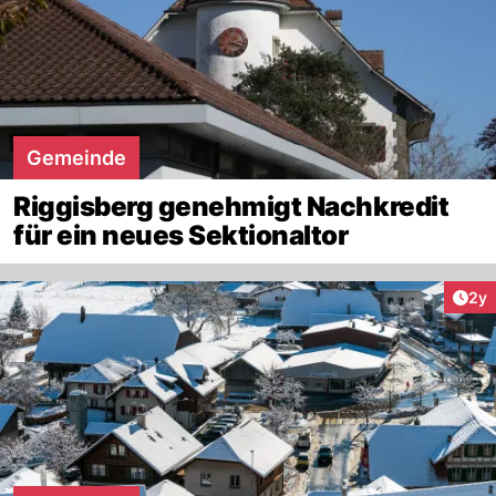
Gemeinde
Riggisberg genehmigt Nachkredit
für ein neues Sektionaltor
Arti
2y