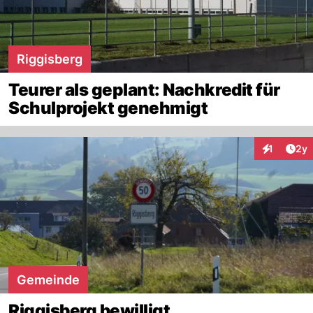
Riggisberg
Teurer als geplant: Nachkredit für
Schulprojekt genehmigt
Arti
1
2y
Interaktion
Gemeinde
Riggisberg bewilligt