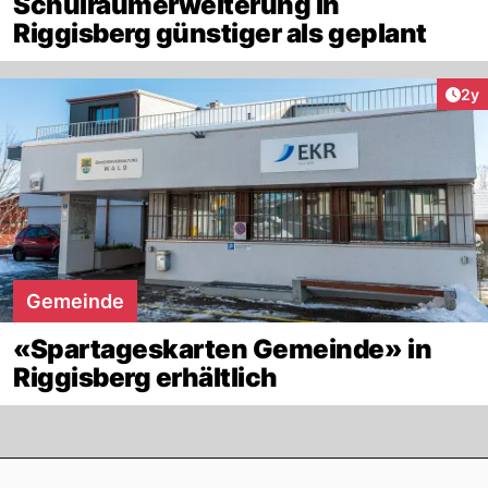
Schulraumerweiterung in
Riggisberg günstiger als geplant
Arti
2y
Gemeinde
«Spartageskarten Gemeinde» in
Riggisberg erhältlich
Footer