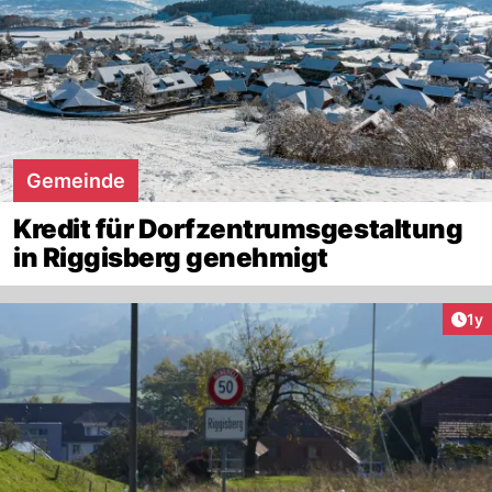
Gemeinde
Kredit für Dorfzentrumsgestaltung
in Riggisberg genehmigt
Art
1y