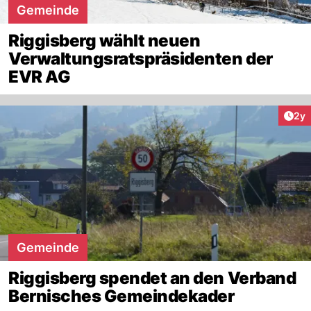
Gemeinde
Riggisberg wählt neuen
Verwaltungsratspräsidenten der
EVR AG
Arti
2y
Gemeinde
Riggisberg spendet an den Verband
Bernisches Gemeindekader