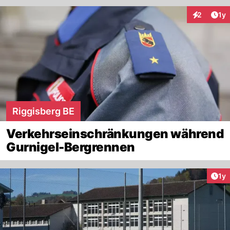
Art
2
1y
Interaktion
Riggisberg BE
Verkehrseinschränkungen während
Gurnigel-Bergrennen
Art
1y