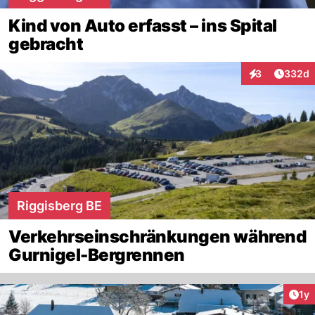
Kind von Auto erfasst – ins Spital
gebracht
Artikel
3
332d
Interaktionen
Riggisberg BE
Verkehrseinschränkungen während
Gurnigel-Bergrennen
Art
1y