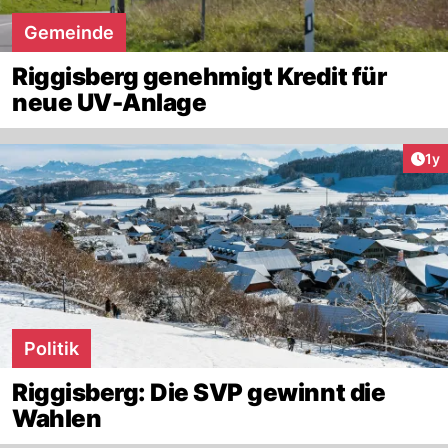
Gemeinde
Riggisberg genehmigt Kredit für
neue UV-Anlage
Art
1y
Politik
Riggisberg: Die SVP gewinnt die
Wahlen