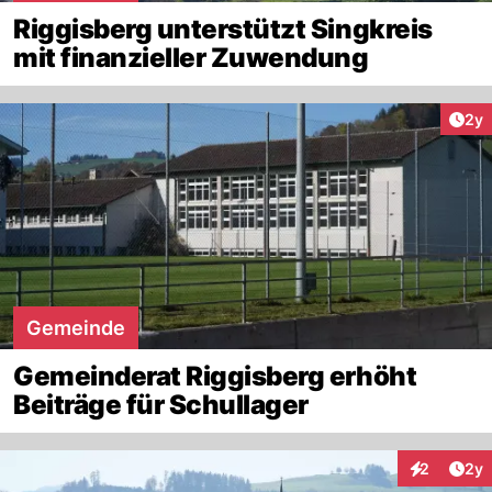
Riggisberg unterstützt Singkreis
mit finanzieller Zuwendung
Arti
2y
Gemeinde
Gemeinderat Riggisberg erhöht
Beiträge für Schullager
Arti
2
2y
Interaktion