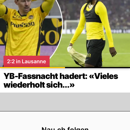
2:2 in Lausanne
YB-Fassnacht hadert: «Vieles
wiederholt sich...»
Footer
Nau.ch folgen