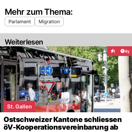
Mehr zum Thema:
Parlament
Migration
Weiterlesen
Arti
1
4y
Interaktion
St. Gallen
Ostschweizer Kantone schliessen
öV-Kooperationsvereinbarung ab