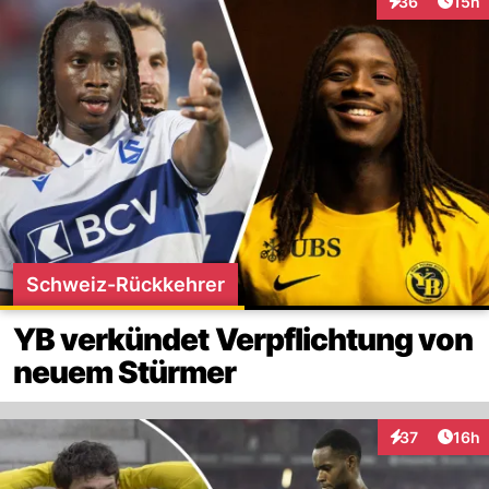
Artik
36
15h
Interaktionen
Schweiz-Rückkehrer
YB verkündet Verpflichtung von
neuem Stürmer
Artik
37
16h
Interaktionen