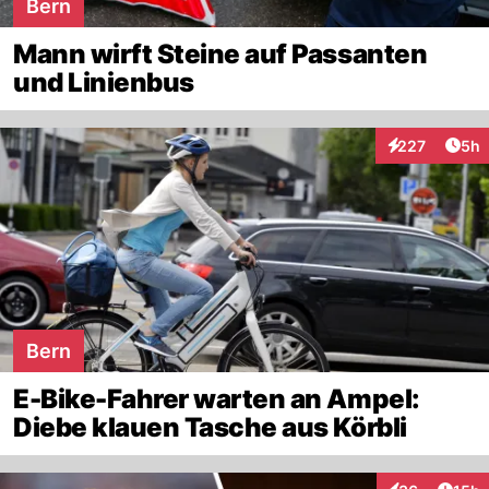
Bern
Mann wirft Steine auf Passanten
und Linienbus
Arti
227
5h
Interaktionen
Bern
E-Bike-Fahrer warten an Ampel:
Diebe klauen Tasche aus Körbli