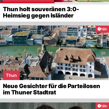
Thun holt souveränen 3:0-
Heimsieg gegen Isländer
Artik
18h
Thun
Neue Gesichter für die Parteilosen
im Thuner Stadtrat
Artik
18h