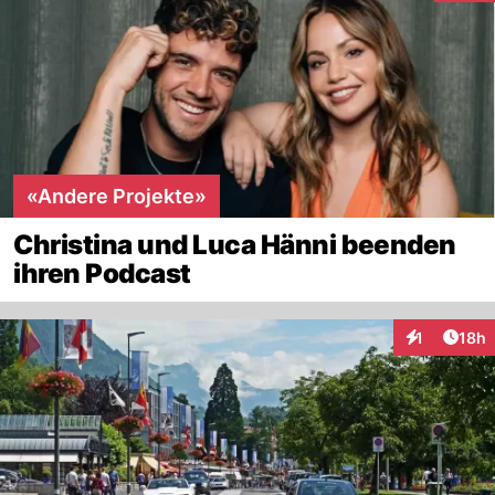
«Andere Projekte»
Christina und Luca Hänni beenden
ihren Podcast
Artik
1
18h
Interaktione