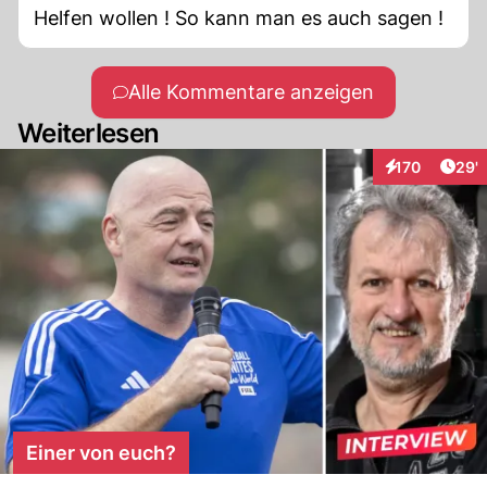
Helfen wollen ! So kann man es auch sagen !
Alle Kommentare anzeigen
Weiterlesen
Arti
170
29'
Interaktionen
Einer von euch?