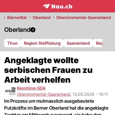
frontpage.
NAU.ch
e
BärnerBär
Oberland
Obersimmental-Saanenland
Oberland
Thun
Region Steffisburg
Saanenland
Region S
Angeklagte wollte
serbischen Frauen zu
Arbeit verhelfen
Keystone-SDA
Obersimmental-Saanenland
,
13.05.2026 - 10:11
Im Prozess um mutmasslich ausgebeutete
Putzkräfte im Berner Oberland hat die angeklagte
Tochter am Mittwoch ausgesagt, sie habe den