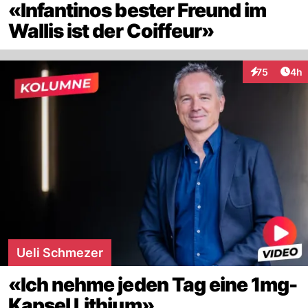
«Infantinos bester Freund im
Wallis ist der Coiffeur»
Arti
75
4h
Interaktionen
Ueli Schmezer
«Ich nehme jeden Tag eine 1mg-
Kapsel Lithium»