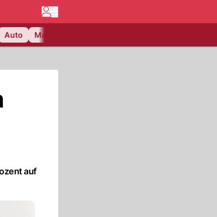
Auto
Matchcenter
Videos
Nau Plus
Lifestyle
m
ozent auf