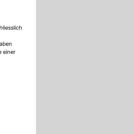
liesslich
gaben
e einer