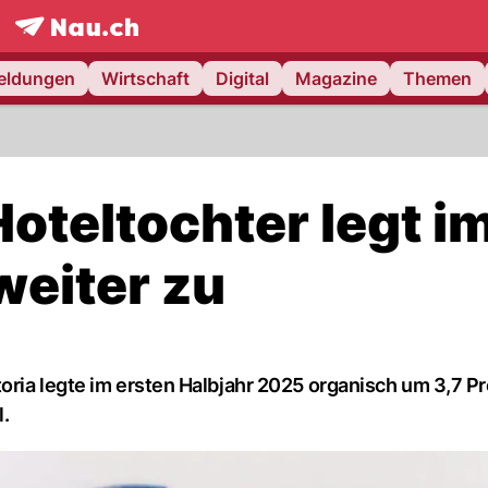
frontpage.
NAU.ch
meldungen
Wirtschaft
Digital
Magazine
Themen
oteltochter legt i
weiter zu
oria legte im ersten Halbjahr 2025 organisch um 3,7 Pr
.