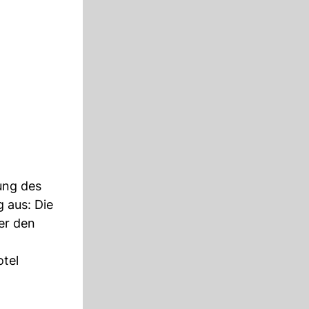
ung des
 aus: Die
ber den
otel