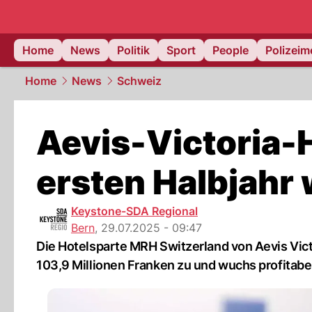
Home
News
Politik
Sport
People
Polizei
Home
News
Schweiz
Aevis-Victoria-H
ersten Halbjahr 
Keystone-SDA Regional
Bern
,
29.07.2025 - 09:47
Die Hotelsparte MRH Switzerland von Aevis Vict
103,9 Millionen Franken zu und wuchs profitabel