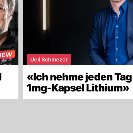
Ueli Schmezer
d
«Ich nehme jeden Tag
»
1mg-Kapsel Lithium»