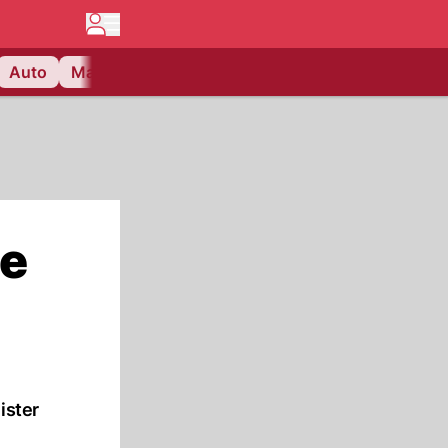
Auto
Matchcenter
Videos
Nau Plus
Lifestyle
te
ister