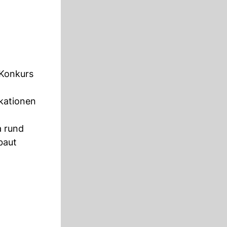
 Konkurs
kationen
a rund
baut