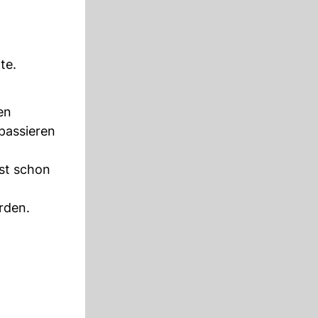
te.
en
 passieren
ist schon
rden.