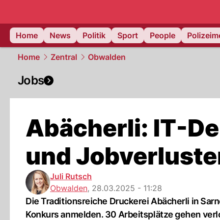
Home
News
Politik
Sport
People
Polizei
Home
Zentral
Obwalden
Jobs
Abächerli: IT-De
und Jobverluste
Juli Rutsch
Obwalden
,
28.03.2025 - 11:28
Die Traditionsreiche Druckerei Abächerli in Sar
Konkurs anmelden. 30 Arbeitsplätze gehen verl