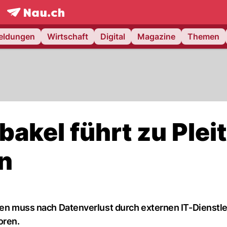
frontpage.
NAU.ch
meldungen
Wirtschaft
Digital
Magazine
Themen
bakel führt zu Plei
n
nen muss nach Datenverlust durch externen IT-Dienstle
oren.