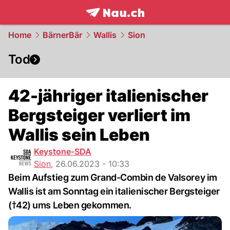
frontpage.
NAU.ch
Home
BärnerBär
Wallis
Sion
Tod
42-jähriger italienischer
Bergsteiger verliert im
Wallis sein Leben
Keystone-SDA
Sion
,
26.06.2023 - 10:33
Beim Aufstieg zum Grand-Combin de Valsorey im
Wallis ist am Sonntag ein italienischer Bergsteiger
(†42) ums Leben gekommen.