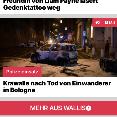
Freundin von Liam Payne lasert
Gedenktattoo weg
Artik
2
18d
Interaktione
Polizeieinsatz
Krawalle nach Tod von Einwanderer
in Bologna
MEHR AUS WALLIS