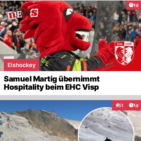
Art
1d
Eishockey
Samuel Martig übernimmt
Hospitality beim EHC Visp
Art
51
1d
Interaktione