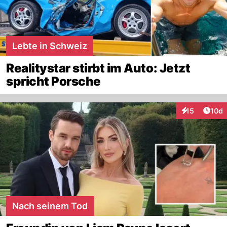
Lebte in Schweiz
Realitystar stirbt im Auto: Jetzt
spricht Porsche
Artik
15
10d
Interaktionen
Nach seinem Tod