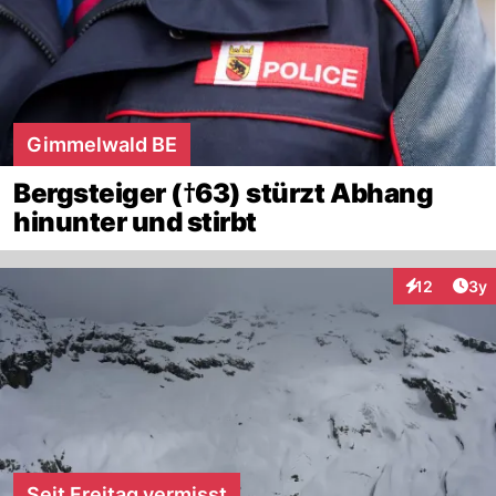
Gimmelwald BE
Bergsteiger (†63) stürzt Abhang
hinunter und stirbt
Arti
12
3y
Interaktione
Seit Freitag vermisst