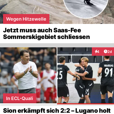
Wegen Hitzewelle
Jetzt muss auch Saas-Fee
Sommerskigebiet schliessen
Arti
4
2d
Interaktion
In ECL-Quali
Sion erkämpft sich 2:2 – Lugano holt