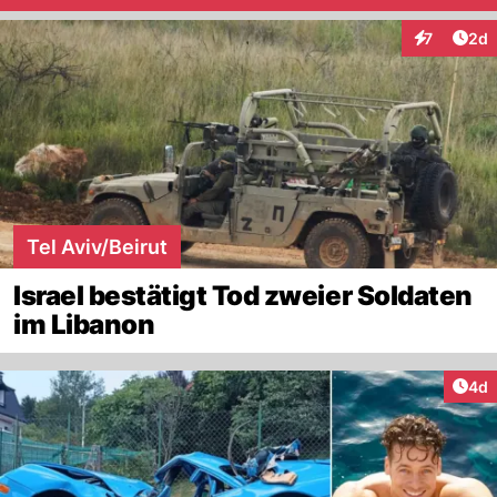
Arti
7
2d
Interaktion
Tel Aviv/Beirut
Israel bestätigt Tod zweier Soldaten
im Libanon
Arti
4d