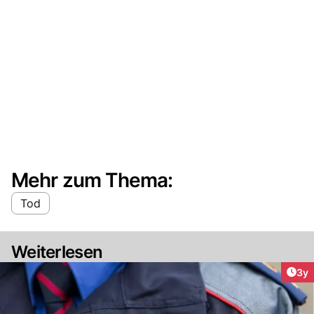
Mehr zum Thema:
Tod
Weiterlesen
Arti
3y