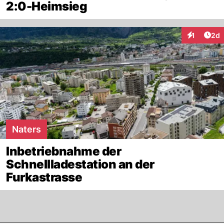
2:0-Heimsieg
Arti
1
2d
Interaktion
Naters
Inbetriebnahme der
Schnellladestation an der
Furkastrasse