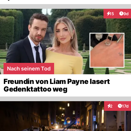
Arti
15
9d
Interaktione
Nach seinem Tod
Freundin von Liam Payne lasert
Gedenktattoo weg
Artik
2
17d
Interaktione