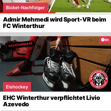
Bickel-Nachfolger
Admir Mehmedi wird Sport-VR beim
FC Winterthur
Arti
9h
Eishockey
EHC Winterthur verpflichtet Livio
Azevedo