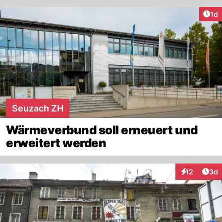
Art
1d
Seuzach ZH
Wärmeverbund soll erneuert und
erweitert werden
Arti
12
3d
Interaktione