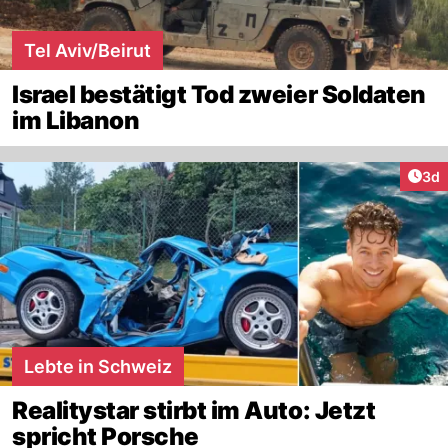
Tel Aviv/Beirut
Israel bestätigt Tod zweier Soldaten
im Libanon
Arti
3d
Lebte in Schweiz
Realitystar stirbt im Auto: Jetzt
spricht Porsche