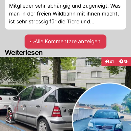
Mitglieder sehr abhängig und zugeneigt. Was
man in der freien Wildbahn mit ihnen macht,
ist sehr stressig für die Tiere und
wahrscheinlich ist selbst die Wölfin vor
Schreck und Angst gestorben.
Alle Kommentare anzeigen
Weiterlesen
Arti
141
3h
Interaktionen