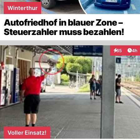
Winterthur
Autofriedhof in blauer Zone –
Steuerzahler muss bezahlen!
Arti
65
4h
Interaktionen
Voller Einsatz!