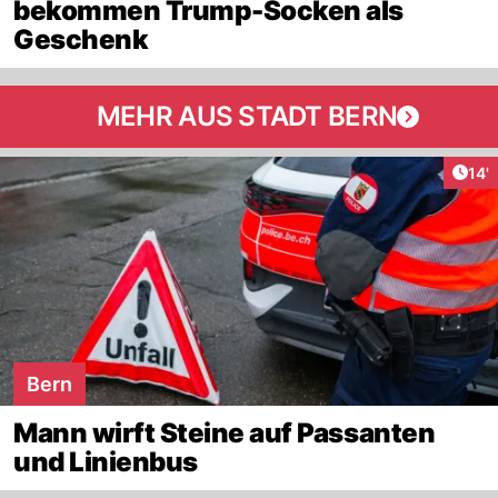
bekommen Trump-Socken als
Geschenk
MEHR AUS STADT BERN
Arti
14'
Bern
Mann wirft Steine auf Passanten
und Linienbus