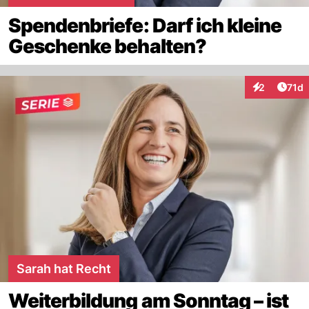
Spendenbriefe: Darf ich kleine
Geschenke behalten?
Artik
2
71d
Interaktione
Sarah hat Recht
Weiterbildung am Sonntag – ist