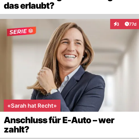
das erlaubt?
Artik
3
77d
Interaktione
«Sarah hat Recht»
Anschluss für E-Auto – wer
zahlt?