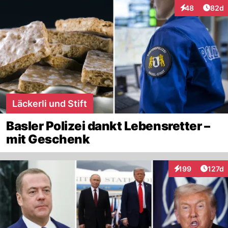
Artik
48
82d
Interaktionen
Läckerli und Stift
Basler Polizei dankt Lebensretter –
mit Geschenk
Artike
199
127d
Interaktionen