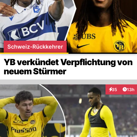
Schweiz-Rückkehrer
YB verkündet Verpflichtung von
neuem Stürmer
Artik
35
13h
Interaktionen