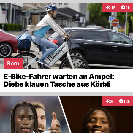
Arti
215
2h
Interaktionen
Bern
E-Bike-Fahrer warten an Ampel:
Diebe klauen Tasche aus Körbli
Artik
36
12h
Interaktionen