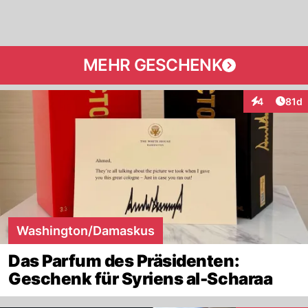
MEHR GESCHENK
Artik
4
81d
Interaktione
Washington/Damaskus
Das Parfum des Präsidenten:
Geschenk für Syriens al-Scharaa