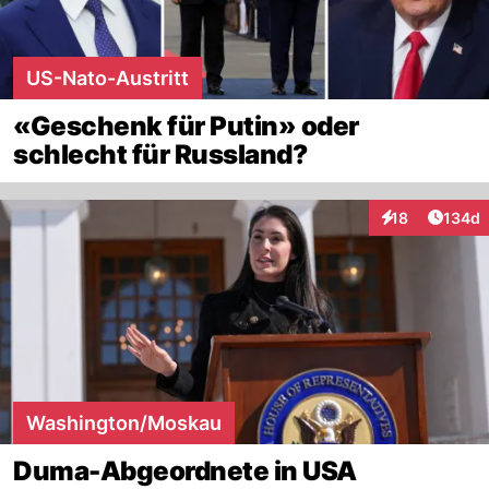
US-Nato-Austritt
«Geschenk für Putin» oder
schlecht für Russland?
Artike
18
134d
Interaktionen
Washington/Moskau
Duma-Abgeordnete in USA