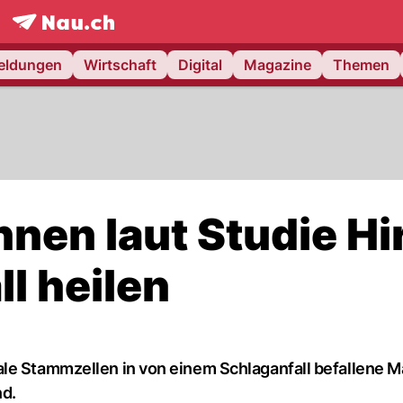
frontpage.
NAU.ch
meldungen
Wirtschaft
Digital
Magazine
Themen
nen laut Studie Hi
l heilen
ale Stammzellen in von einem Schlaganfall befallene 
nd.