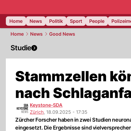
Home
News
Politik
Sport
People
Polizei
Home
News
Good News
Studie
Stammzellen kön
nach Schlaganfal
Keystone-SDA
Zürich
,
18.09.2025 - 17:35
Zürcher Forscher haben in zwei Studien neuron
eingesetzt. Die Ergebnisse sind vielverspreche