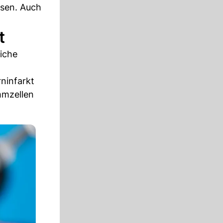
ssen. Auch
t
iche
ninfarkt
mmzellen