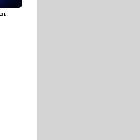
en. -