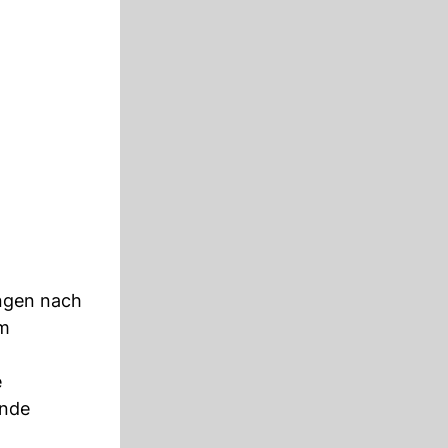
ungen nach
im
e
lnde