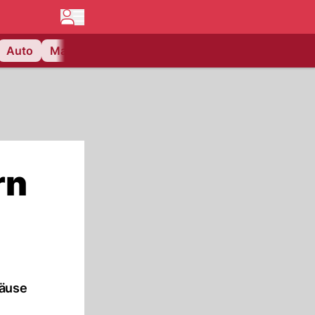
Auto
Matchcenter
Videos
Nau Plus
Lifestyle
rn
Mäuse