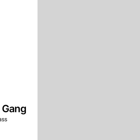
n Gang
ass