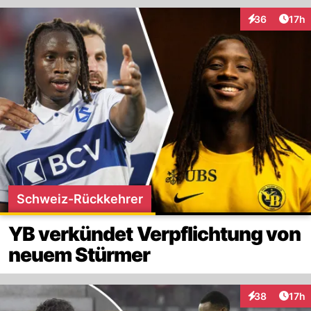
Artik
36
17h
Interaktionen
Schweiz-Rückkehrer
YB verkündet Verpflichtung von
neuem Stürmer
Artik
38
17h
Interaktionen