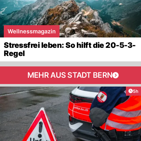
Wellnessmagazin
Stressfrei leben: So hilft die 20-5-3-
Regel
MEHR AUS STADT BERN
Arti
5h