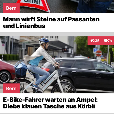
Bern
Mann wirft Steine auf Passanten
und Linienbus
Arti
235
7h
Interaktionen
Bern
E-Bike-Fahrer warten an Ampel:
Diebe klauen Tasche aus Körbli