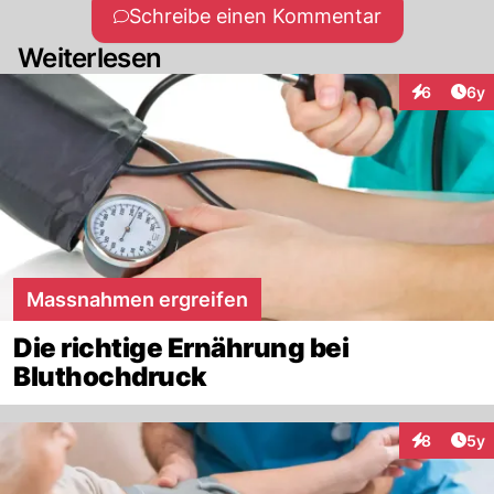
Schreibe einen Kommentar
Weiterlesen
Arti
6
6y
Interaktion
Massnahmen ergreifen
Die richtige Ernährung bei
Bluthochdruck
Arti
8
5y
Interaktion