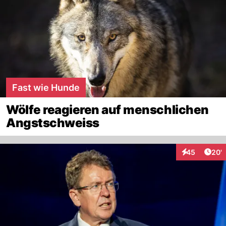
Fast wie Hunde
Wölfe reagieren auf menschlichen
Angstschweiss
Arti
45
20'
Interaktionen