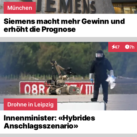
München
Siemens macht mehr Gewinn und
erhöht die Prognose
Arti
47
7h
Interaktione
Drohne in Leipzig
Innenminister: «Hybrides
Anschlagsszenario»