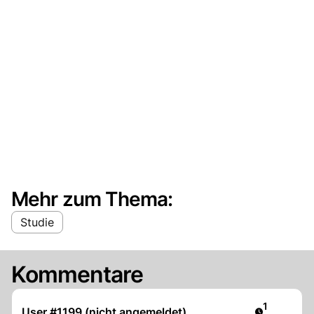
Mehr zum Thema:
Studie
Kommentare
Artikel ver
1
User #1199 (nicht angemeldet)