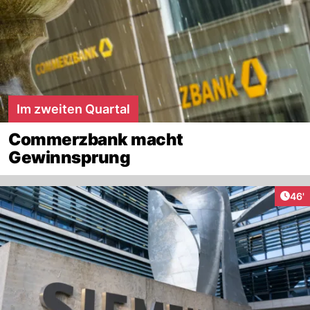
Im zweiten Quartal
Commerzbank macht
Gewinnsprung
Arti
46'