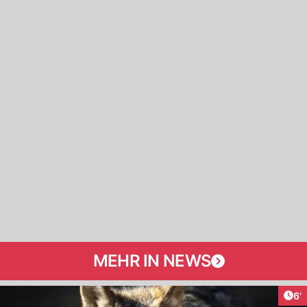
MEHR IN NEWS
Art
6'