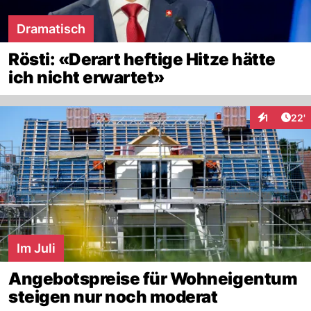
Dramatisch
Rösti: «Derart heftige Hitze hätte
ich nicht erwartet»
Arti
1
22'
Interaktion
Im Juli
Angebotspreise für Wohneigentum
steigen nur noch moderat