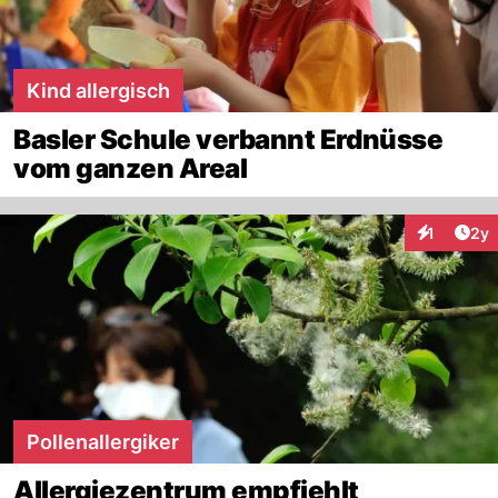
Kind allergisch
Basler Schule verbannt Erdnüsse
vom ganzen Areal
Arti
1
2y
Interaktion
Pollenallergiker
Allergiezentrum empfiehlt