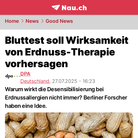
frontpage.
NAU.ch
Home
News
Good News
Bluttest soll Wirksamkeit
von Erdnuss-Therapie
vorhersagen
DPA
Deutschland
,
27.07.2025 - 16:23
Warum wirkt die Desensibilisierung bei
Erdnussallergien nicht immer? Berliner Forscher
haben eine Idee.