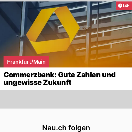
Artik
14h
Frankfurt/Main
Commerzbank: Gute Zahlen und
ungewisse Zukunft
Footer
Nau.ch folgen