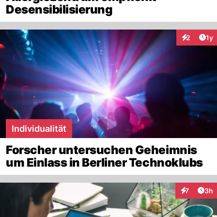
Desensibilisierung
Art
2
1y
Interaktion
Individualität
Forscher untersuchen Geheimnis
um Einlass in Berliner Technoklubs
Arti
7
3h
Interaktion