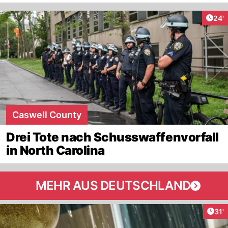
Arti
24'
Caswell County
Drei Tote nach Schusswaffenvorfall
in North Carolina
MEHR AUS DEUTSCHLAND
Arti
31'