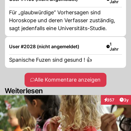
Jahr
Für „glaubwürdige“ Vorhersagen sind
Horoskope und deren Verfasser zuständig,
sagt jedenfalls eine Universitäts-Studie.
Artikel ver
1
User #2028 (nicht angemeldet)
Jahr
Spanische Fuzen sind gesund ! 👍
Alle Kommentare anzeigen
Weiterlesen
Arti
357
3y
Interaktionen