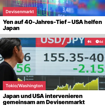
Devisenmarkt
Yen auf 40-Jahres-Tief – USA helfen
Japan
Arti
4
4d
Interaktion
Tokio/Washington
Japan und USA intervenieren
gemeinsam am Devisenmarkt