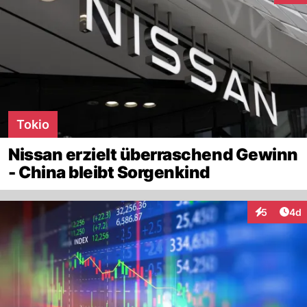
Tokio
Nissan erzielt überraschend Gewinn
- China bleibt Sorgenkind
Arti
5
4d
Interaktion