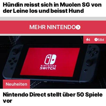
Hündin reisst sich in Muolen SG von
der Leine los und beisst Hund
MEHR NINTENDO
Artik
4
58d
Interaktionen
Neuheiten
Nintendo Direct stellt über 50 Spiele
vor