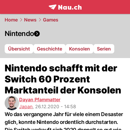
frontpage.
NAU.ch
Home
News
Games
Nintendo
Übersicht
Geschichte
Konsolen
Serien
Nintendo schafft mit der
Switch 60 Prozent
Marktanteil der Konsolen
Dayan Pfammatter
Japan
,
26.12.2020 - 14:58
Wo das vergangene Jahr für viele einem Desaster
glich, konnte Nintendo ordentlich durchstarten.
Die Switch verkauft sich 2020 doppelt so gut wie