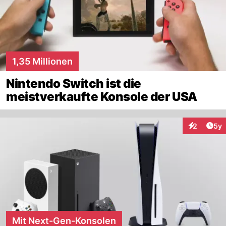
1,35 Millionen
Nintendo Switch ist die
meistverkaufte Konsole der USA
Arti
2
5y
Interaktion
Mit Next-Gen-Konsolen