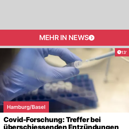
MEHR IN NEWS
Arti
13'
Hamburg/Basel
Covid-Forschung: Treffer bei
überschiessenden Entzündungen