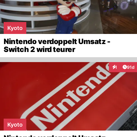
Kyoto
Nintendo verdoppelt Umsatz -
Switch 2 wird teurer
Artik
1
91d
Interaktione
Kyoto