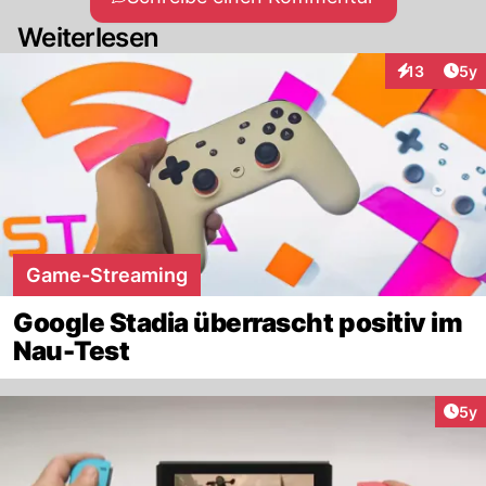
Weiterlesen
Arti
13
5y
Interaktione
Game-Streaming
Google Stadia überrascht positiv im
Nau-Test
Arti
5y