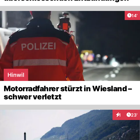
Arti
14'
Hinwil
Motorradfahrer stürzt in Wiesland –
schwer verletzt
Arti
1
23'
Interaktion