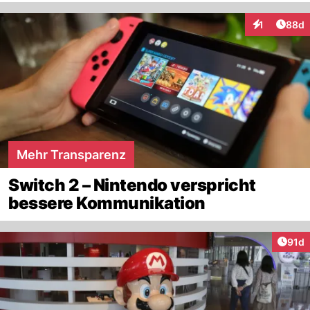
Artik
1
88d
Interaktione
Mehr Transparenz
Switch 2 – Nintendo verspricht
bessere Kommunikation
Artik
91d