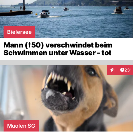
Bielersee
Mann (†50) verschwindet beim
Schwimmen unter Wasser – tot
Arti
1
23'
Interaktion
Muolen SG