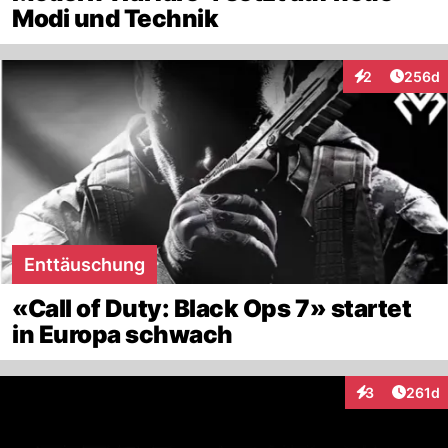
Modi und Technik
Artikel
2
256d
Interaktionen
Enttäuschung
«Call of Duty: Black Ops 7» startet
in Europa schwach
Artike
3
261d
Interaktionen