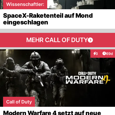
Wissenschaftler:
SpaceX-Raketenteil auf Mond
eingeschlagen
MEHR CALL OF DUTY
Artik
3
69d
Interaktionen
Call of Duty
Modern Warfare 4 setzt auf neue