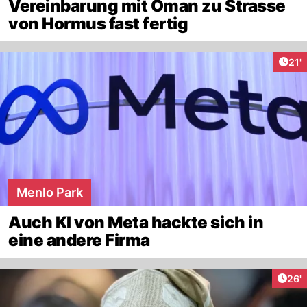
Vereinbarung mit Oman zu Strasse
von Hormus fast fertig
Arti
21'
Menlo Park
Auch KI von Meta hackte sich in
eine andere Firma
Arti
26'