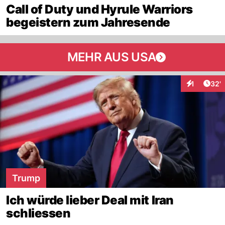
Call of Duty und Hyrule Warriors
begeistern zum Jahresende
MEHR AUS USA
Arti
1
32'
Interaktion
Trump
Ich würde lieber Deal mit Iran
schliessen