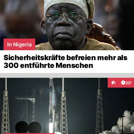
In Nigeria
Sicherheitskräfte befreien mehr als
300 entführte Menschen
Arti
1
30'
Interaktion