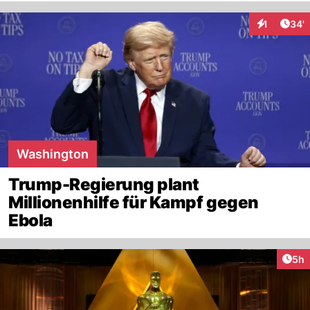
Arti
1
34'
Interaktion
Washington
Trump-Regierung plant
Millionenhilfe für Kampf gegen
Ebola
Arti
5h