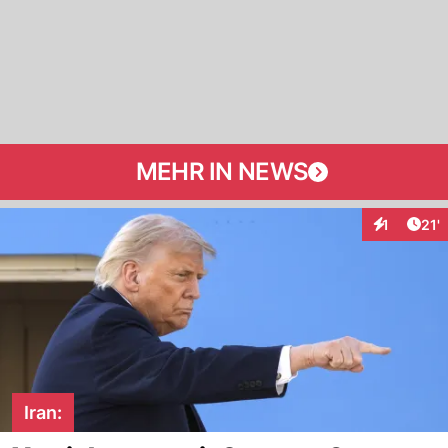
MEHR IN NEWS
Arti
1
21'
Interaktion
Iran: