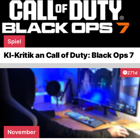
Spiel
KI-Kritik an Call of Duty: Black Ops 7
Artike
271d
November