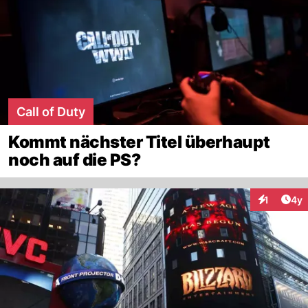
Call of Duty
Kommt nächster Titel überhaupt
noch auf die PS?
Arti
1
4y
Interaktion