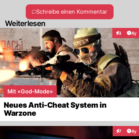
Schreibe einen Kommentar
Weiterlesen
Arti
3
4y
Interaktion
Mit «God-Mode»
Neues Anti-Cheat System in
Warzone
Arti
7
4y
Interaktion