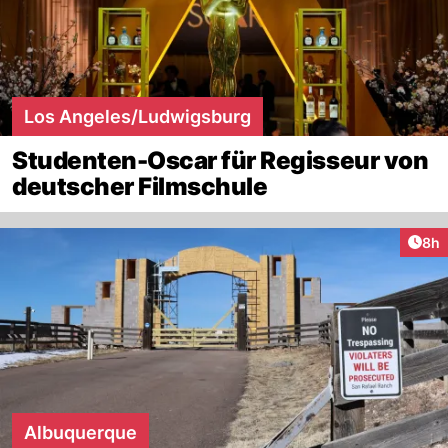
Los Angeles/Ludwigsburg
Studenten-Oscar für Regisseur von
deutscher Filmschule
Arti
8h
Albuquerque