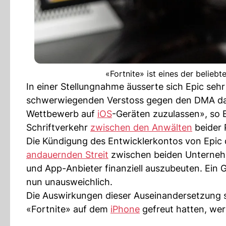
«Fortnite» ist eines der belieb
In einer Stellungnahme äusserte sich Epic sehr 
schwerwiegenden Verstoss gegen den DMA dar. 
Wettbewerb auf
iOS
-Geräten zuzulassen», so E
Schriftverkehr
zwischen den Anwälten
beider 
Die Kündigung des Entwicklerkontos von Epic 
andauernden Streit
zwischen beiden Unternehm
und App-Anbieter finanziell auszubeuten. Ein
nun unausweichlich.
Die Auswirkungen dieser Auseinandersetzung si
«Fortnite» auf dem
iPhone
gefreut hatten, we