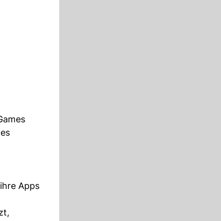
 Games
les
 ihre Apps
zt,