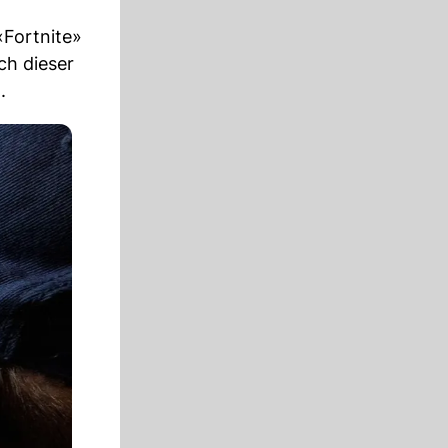
«Fortnite»
ch dieser
.