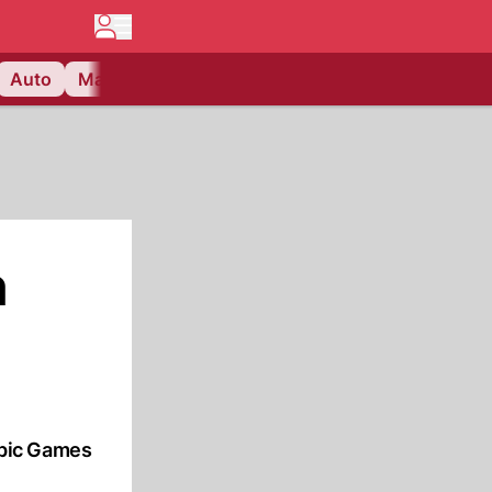
Auto
Matchcenter
Videos
Nau Plus
Lifestyle
h
 Epic Games