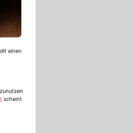
llt einen
szunutzen
t
scheint