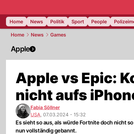
Home
News
Politik
Sport
People
Polizei
Home
News
Games
Apple
Apple vs Epic: 
nicht aufs iPhon
Fabia Söllner
USA
,
07.03.2024 - 15:32
Es sieht so aus, als würde Fortnite doch nicht so
nun vollständig gebannt.