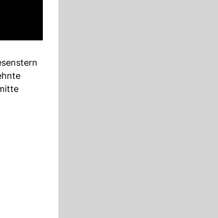
esenstern
ehnte
mitte