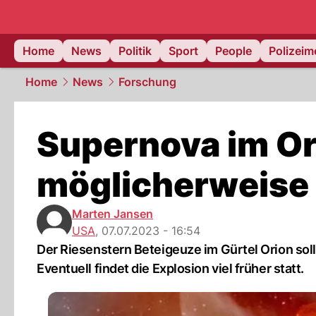
Home
News
Politik
Sport
People
Polizei
Home
News
Forschung
Supernova im Or
möglicherweise 
Marten Jansen
USA
,
07.07.2023 - 16:54
Der Riesenstern Beteigeuze im Gürtel Orion soll
Eventuell findet die Explosion viel früher statt.