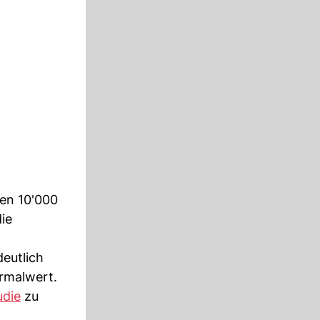
hen 10'000
ie
eutlich
rmalwert.
udie
zu