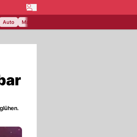
Auto
Matchcenter
Videos
Nau Plus
Lifestyle
bar
rglühen.