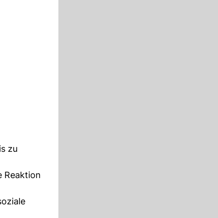
is zu
e Reaktion
oziale