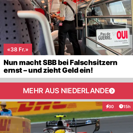
«38 Fr.»
Nun macht SBB bei Falschsitzern
ernst – und zieht Geld ein!
MEHR AUS NIEDERLANDE
Artik
30
15h
Interaktionen