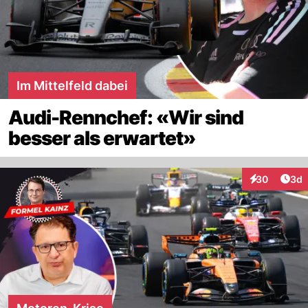
Im Mittelfeld dabei
Audi-Rennchef: «Wir sind
besser als erwartet»
Arti
30
3d
Interaktionen