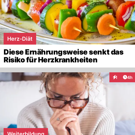
Herz-Diät
Diese Ernährungsweise senkt das
Risiko für Herzkrankheiten
Arti
1
4h
Interaktion
Weiterbildung