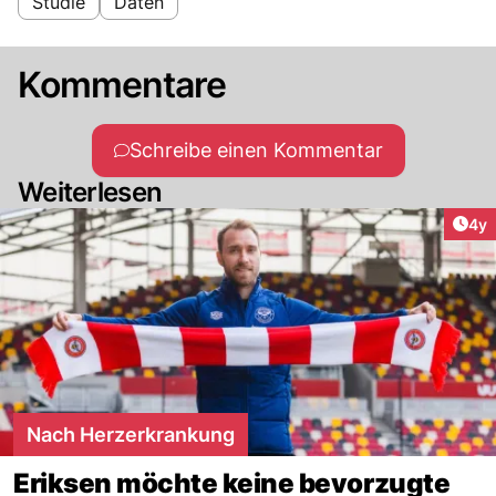
Studie
Daten
Kommentare
Schreibe einen Kommentar
Weiterlesen
Arti
4y
Nach Herzerkrankung
Eriksen möchte keine bevorzugte