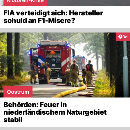
Motoren-Krise
FIA verteidigt sich: Hersteller
schuld an F1-Misere?
Arti
3d
Oostrum
Behörden: Feuer in
niederländischem Naturgebiet
stabil