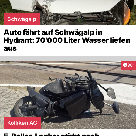
Schwägalp
Auto fährt auf Schwägalp in
Hydrant: 70'000 Liter Wasser liefen
aus
Arti
36'
Kölliken AG