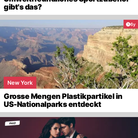
gibt's das?
Arti
6y
New York
Grosse Mengen Plastikpartikel in
US-Nationalparks entdeckt