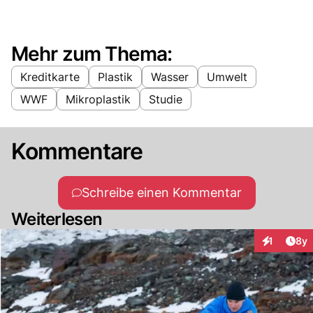
Mehr zum Thema:
Kreditkarte
Plastik
Wasser
Umwelt
WWF
Mikroplastik
Studie
Kommentare
Schreibe einen Kommentar
Weiterlesen
Arti
1
8y
Interaktion