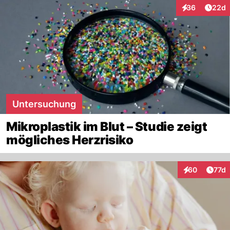
Artik
36
22d
Interaktionen
Untersuchung
Mikroplastik im Blut – Studie zeigt
mögliches Herzrisiko
Artik
60
77d
Interaktionen