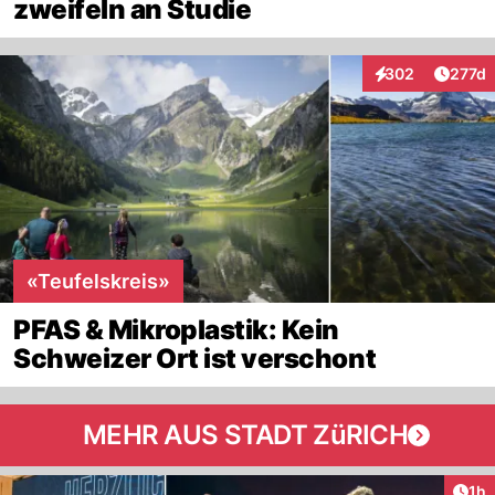
zweifeln an Studie
Artike
302
277d
Interaktionen
«Teufelskreis»
PFAS & Mikroplastik: Kein
Schweizer Ort ist verschont
MEHR AUS STADT ZüRICH
Art
1h