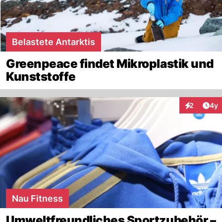
Belastete Antarktis
Greenpeace findet Mikroplastik und
Kunststoffe
Arti
2
4y
Interaktion
Nau Fitness
Umweltfreundliches Sportzubehör –