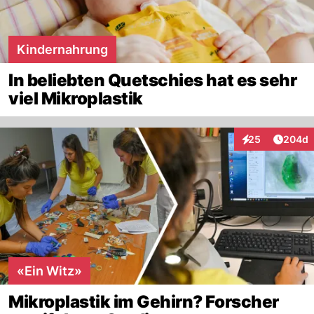
Kindernahrung
In beliebten Quetschies hat es sehr
viel Mikroplastik
Artikel
25
204d
Interaktionen
«Ein Witz»
Mikroplastik im Gehirn? Forscher