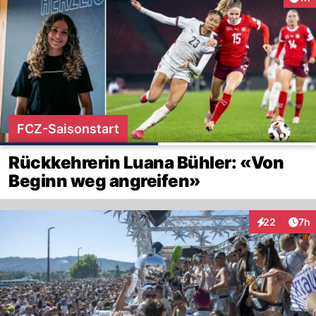
FCZ-Saisonstart
Rückkehrerin Luana Bühler: «Von
Beginn weg angreifen»
Arti
22
7h
Interaktionen