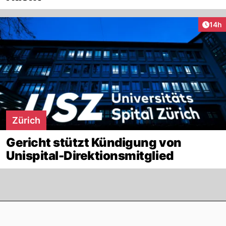
Artik
14h
Zürich
Gericht stützt Kündigung von
Unispital-Direktionsmitglied
Footer