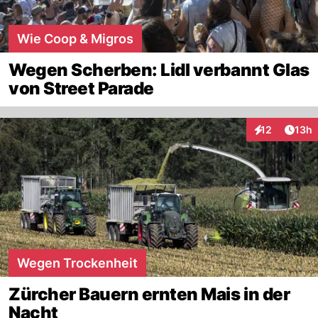
Wie Coop & Migros
Wegen Scherben: Lidl verbannt Glas
von Street Parade
Artik
12
13h
Interaktionen
Wegen Trockenheit
Zürcher Bauern ernten Mais in der
Nacht