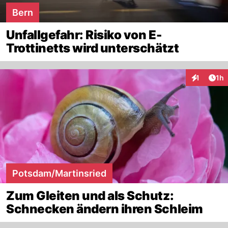
Bern
Unfallgefahr: Risiko von E-
Trottinetts wird unterschätzt
Art
1
1h
Interaktion
Potsdam/Martinsried
Zum Gleiten und als Schutz:
Schnecken ändern ihren Schleim