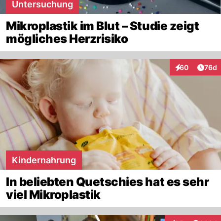
Untersuchung
Mikroplastik im Blut – Studie zeigt
mögliches Herzrisiko
Artik
60
76d
Interaktionen
Kindernahrung
In beliebten Quetschies hat es sehr
viel Mikroplastik