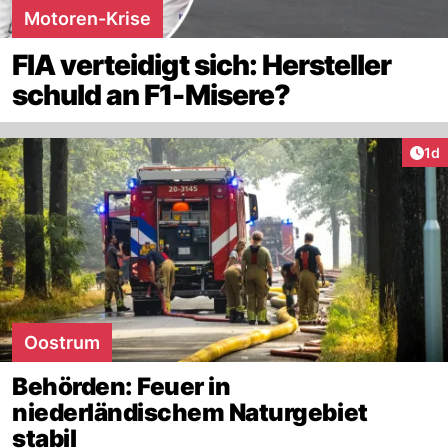
Motoren-Krise
FIA verteidigt sich: Hersteller
schuld an F1-Misere?
Art
1d
Oostrum
Behörden: Feuer in
niederländischem Naturgebiet
stabil