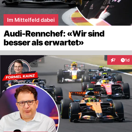
Im Mittelfeld dabei
Audi-Rennchef: «Wir sind
besser als erwartet»
Art
7
1d
Interaktion