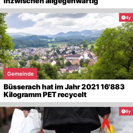
inzwischen allgegenwärtig
Arti
4y
Gemeinde
Büsserach hat im Jahr 2021 16'883
Kilogramm PET recycelt
Arti
6y