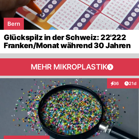
Bern
Glückspilz in der Schweiz: 22'222
Franken/Monat während 30 Jahren
MEHR MIKROPLASTIK
Artik
36
21d
Interaktionen