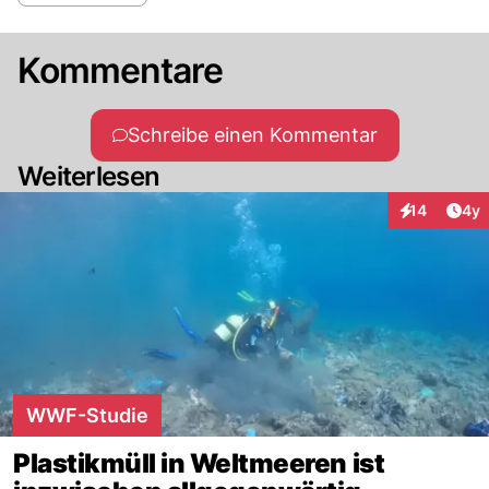
Kommentare
Schreibe einen Kommentar
Weiterlesen
Arti
14
4y
Interaktione
WWF-Studie
Plastikmüll in Weltmeeren ist