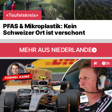
«Teufelskreis»
PFAS & Mikroplastik: Kein
Schweizer Ort ist verschont
MEHR AUS NIEDERLANDE
Arti
1
3h
Interaktion