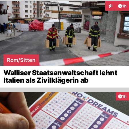
Art
1
1h
Interaktion
Rom/Sitten
Walliser Staatsanwaltschaft lehnt
Italien als Zivilklägerin ab
Art
1h