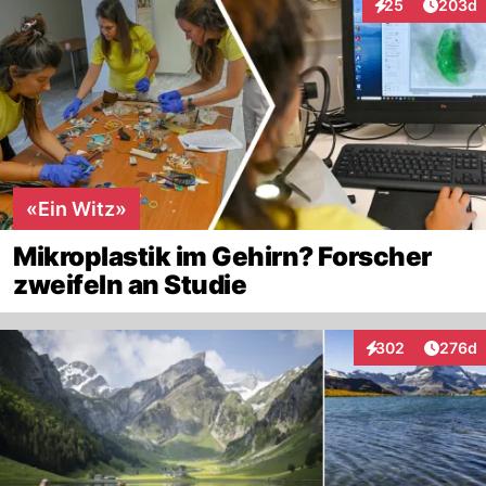
Artikel
25
203d
Interaktionen
«Ein Witz»
Mikroplastik im Gehirn? Forscher
zweifeln an Studie
Artike
302
276d
Interaktionen