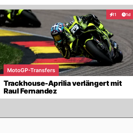
Art
11
1d
Interaktione
MotoGP-Transfers
Trackhouse-Aprilia verlängert mit
Raul Fernandez
Footer