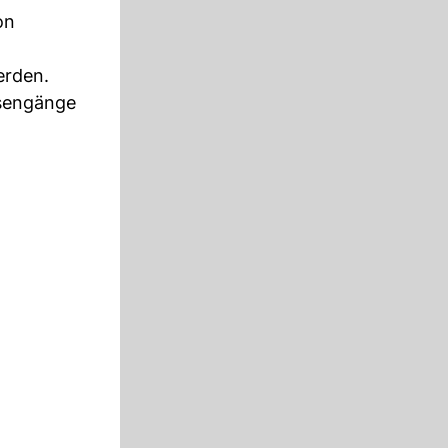
on
erden.
rsengänge