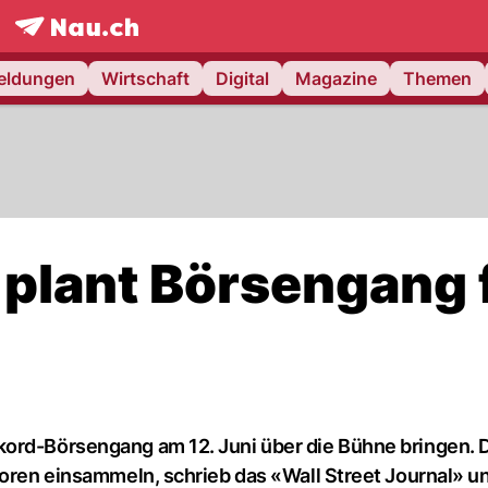
frontpage.
NAU.ch
meldungen
Wirtschaft
Digital
Magazine
Themen
plant Börsengang 
kord-Börsengang am 12. Juni über die Bühne bringen. 
toren einsammeln, schrieb das «Wall Street Journal» u