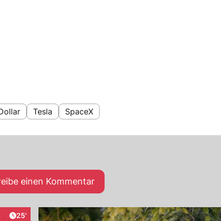
Dollar
Tesla
SpaceX
reibe einen Kommentar
Artikel veröffentlicht:
3
25'
aktionen