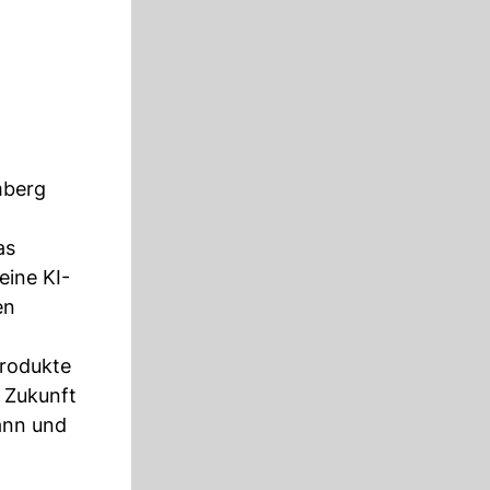
mberg
as
eine KI-
en
Produkte
e Zukunft
ann und