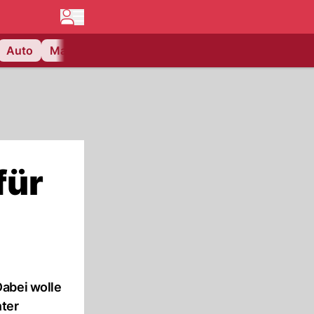
Auto
Matchcenter
Videos
Nau Plus
Lifestyle
für
Dabei wolle
nter