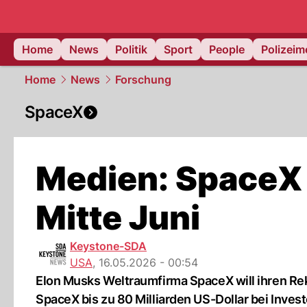
Home
News
Politik
Sport
People
Polizei
Home
News
Forschung
SpaceX
Medien: SpaceX 
Mitte Juni
Keystone-SDA
USA
,
16.05.2026 - 00:54
Elon Musks Weltraumfirma SpaceX will ihren Re
SpaceX bis zu 80 Milliarden US-Dollar bei Inves