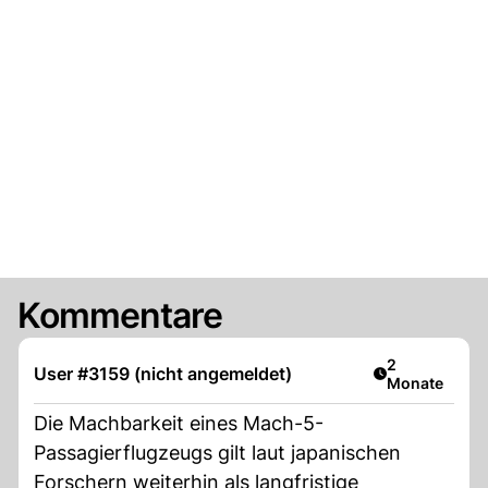
Kommentare
Artikel veröff
2
User #3159 (nicht angemeldet)
Monate
Die Machbarkeit eines Mach-5-
Passagierflugzeugs gilt laut japanischen
Forschern weiterhin als langfristige