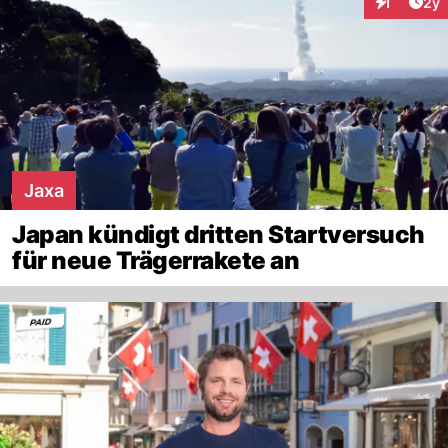
Arti
1
2y
Interaktion
Jaxa
Japan kündigt dritten Startversuch
für neue Trägerrakete an