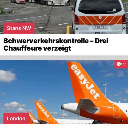
Stans NW
Schwerverkehrskontrolle – Drei
Chauffeure verzeigt
Arti
11'
London