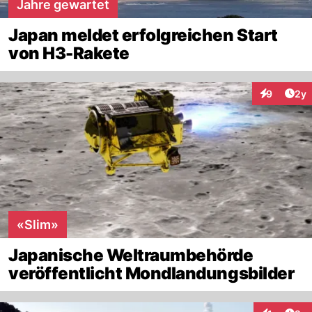
Jahre gewartet
Japan meldet erfolgreichen Start
von H3-Rakete
Arti
9
2y
Interaktion
«Slim»
Japanische Weltraumbehörde
veröffentlicht Mondlandungsbilder