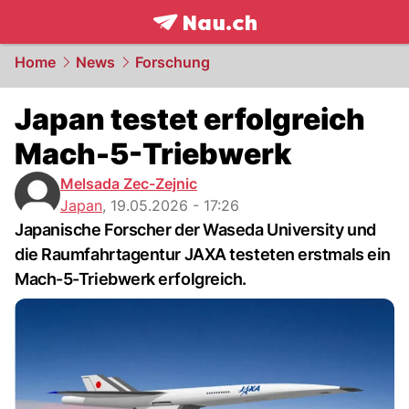
frontpage.
NAU.ch
Home
News
Forschung
Japan testet erfolgreich
Mach-5-Triebwerk
Melsada Zec-Zejnic
Japan
,
19.05.2026 - 17:26
Japanische Forscher der Waseda University und
die Raumfahrtagentur JAXA testeten erstmals ein
Mach-5-Triebwerk erfolgreich.