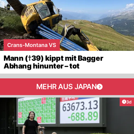
Crans-Montana VS
Mann (†39) kippt mit Bagger
Abhang hinunter – tot
MEHR AUS JAPAN
Arti
3d