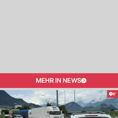
MEHR IN NEWS
Art
6'