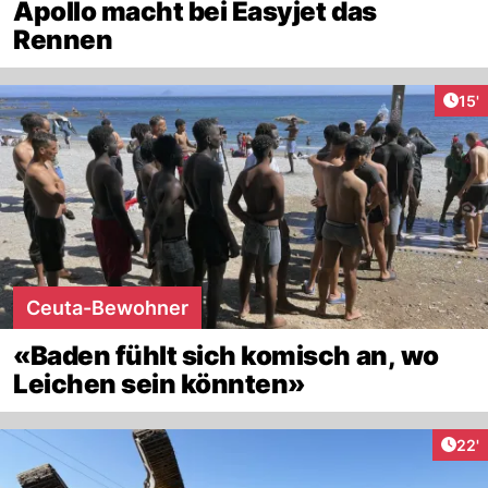
Apollo macht bei Easyjet das
Rennen
Arti
15'
Ceuta-Bewohner
«Baden fühlt sich komisch an, wo
Leichen sein könnten»
Arti
22'