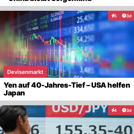
Arti
5
3d
Interaktion
Devisenmarkt
Yen auf 40-Jahres-Tief – USA helfen
Japan
Arti
4
3d
Interaktion