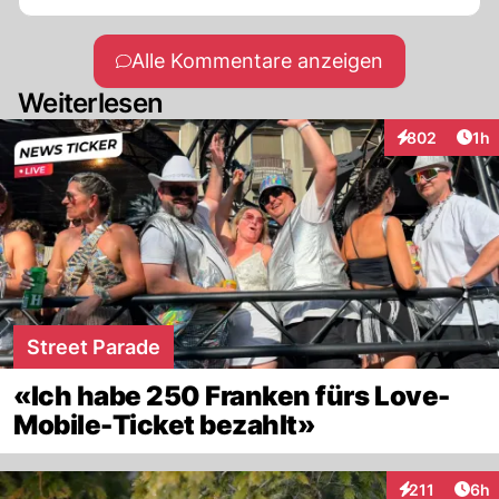
Alle Kommentare anzeigen
Weiterlesen
Art
802
1h
Interaktionen
Street Parade
«Ich habe 250 Franken fürs Love-
Mobile-Ticket bezahlt»
Arti
211
6h
Interaktionen