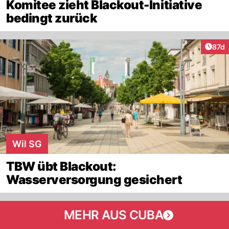
Komitee zieht Blackout-Initiative
bedingt zurück
Artik
87d
Wil SG
TBW übt Blackout:
Wasserversorgung gesichert
MEHR AUS CUBA