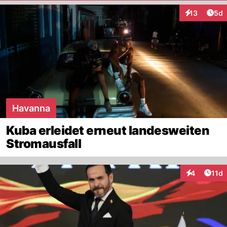
Arti
13
5d
Interaktione
Havanna
Kuba erleidet erneut landesweiten
Stromausfall
Artik
4
11d
Interaktione