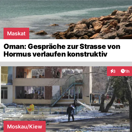
Maskat
Oman: Gespräche zur Strasse von
Hormus verlaufen konstruktiv
Art
3
1h
Interaktion
Moskau/Kiew