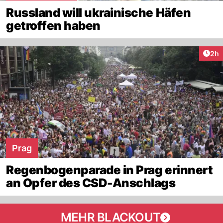
Russland will ukrainische Häfen
getroffen haben
Arti
2h
Prag
Regenbogenparade in Prag erinnert
an Opfer des CSD-Anschlags
MEHR BLACKOUT