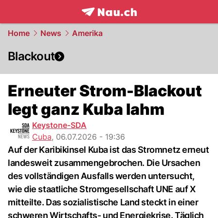
frontpage.
NAU.ch
Home
News
Amerika
Blackout
Erneuter Strom-Blackout
legt ganz Kuba lahm
Keystone-SDA
Cuba
,
06.07.2026 - 19:36
Auf der Karibikinsel Kuba ist das Stromnetz erneut
landesweit zusammengebrochen. Die Ursachen
des vollständigen Ausfalls werden untersucht,
wie die staatliche Stromgesellschaft UNE auf X
mitteilte. Das sozialistische Land steckt in einer
schweren Wirtschafts- und Energiekrise. Täglich