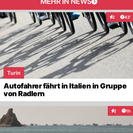
MEHR IN NEWS
Arti
2
43'
Interaktione
Turin
Autofahrer fährt in Italien in Gruppe
von Radlern
Art
2
1h
Interaktion