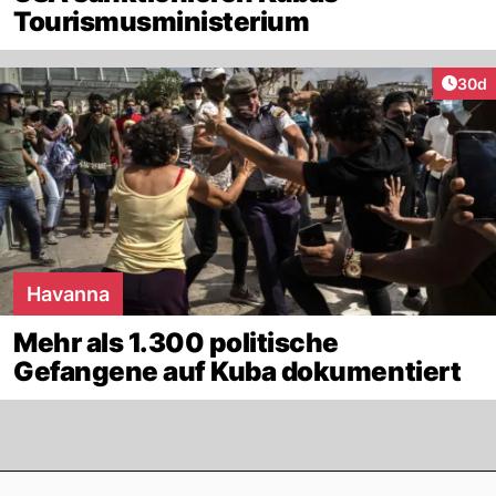
Tourismusministerium
Artik
30d
Havanna
Mehr als 1.300 politische
Gefangene auf Kuba dokumentiert
Footer