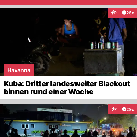
Artik
9
25d
Interaktionen
Havanna
Kuba: Dritter landesweiter Blackout
binnen rund einer Woche
Artik
7
29d
Interaktionen