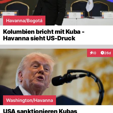
Havanna/Bogotá
Kolumbien bricht mit Kuba -
Havanna sieht US-Druck
Artik
10
26d
Interaktionen
Washington/Havanna
USA sanktionieren Kubas