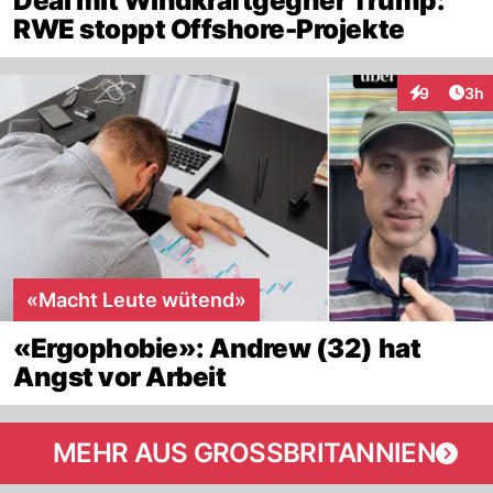
Deal mit Windkraftgegner Trump:
RWE stoppt Offshore-Projekte
Arti
9
3h
Interaktion
«Macht Leute wütend»
«Ergophobie»: Andrew (32) hat
Angst vor Arbeit
MEHR AUS GROSSBRITANNIEN