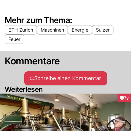
Mehr zum Thema:
ETH Zürich
Maschinen
Energie
Sulzer
Feuer
Kommentare
Schreibe einen Kommentar
Weiterlesen
Art
7y