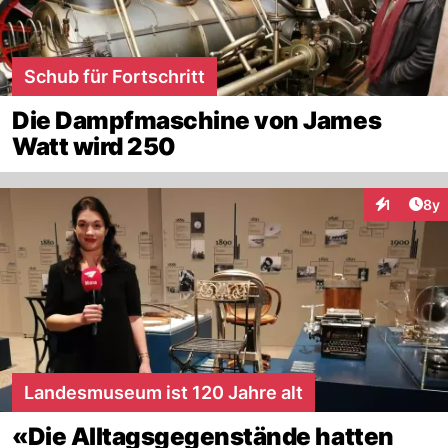
Schub für Fortschritt
Die Dampfmaschine von James
Watt wird 250
Arti
1
8y
Interaktion
Landesmuseum ist 120 Jahre alt
«Die Alltagsgegenstände hatten