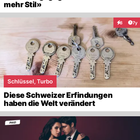
mehr Stil»
Art
8
7y
Interaktion
Schlüssel, Turbo
Diese Schweizer Erfindungen
haben die Welt verändert