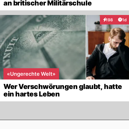
an britischer Militärschule
Art
198
1d
Interaktionen
«Ungerechte Welt»
Wer Verschwörungen glaubt, hatte
ein hartes Leben
Footer