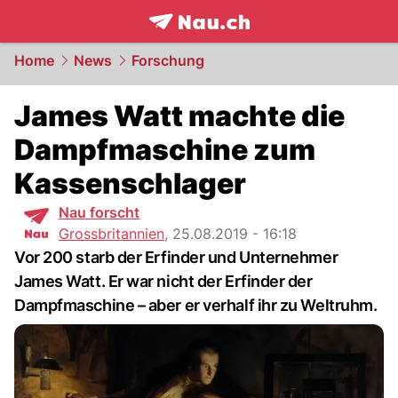
frontpage.
NAU.ch
Home
News
Forschung
James Watt machte die
Dampfmaschine zum
Kassenschlager
Nau forscht
Grossbritannien
,
25.08.2019 - 16:18
Vor 200 starb der Erfinder und Unternehmer
James Watt. Er war nicht der Erfinder der
Dampfmaschine – aber er verhalf ihr zu Weltruhm.