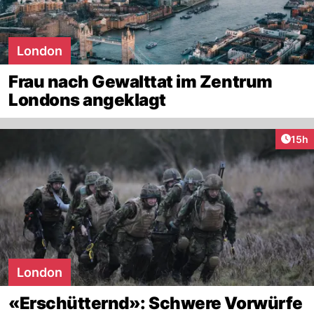
London
Frau nach Gewalttat im Zentrum
Londons angeklagt
Artik
15h
London
«Erschütternd»: Schwere Vorwürfe