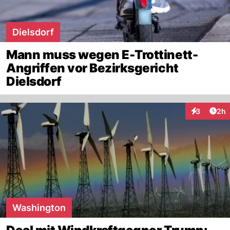
Dielsdorf
Mann muss wegen E-Trottinett-
Angriffen vor Bezirksgericht
Dielsdorf
Arti
3
2h
Interaktion
Washington