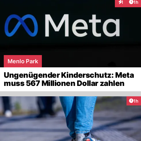
Art
1
1h
Interaktion
Menlo Park
Ungenügender Kinderschutz: Meta
muss 567 Millionen Dollar zahlen
Art
1h