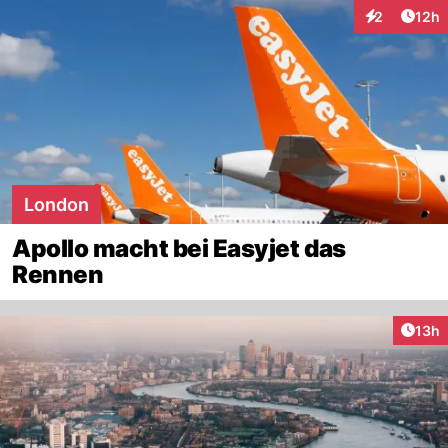
Artik
2
12h
Interaktione
London
Apollo macht bei Easyjet das
Rennen
Artik
13h