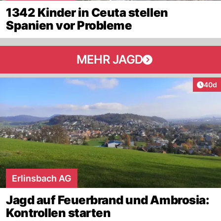
1342 Kinder in Ceuta stellen
Spanien vor Probleme
MEHR JAGD
Artik
40d
Erlinsbach AG
Jagd auf Feuerbrand und Ambrosia:
Kontrollen starten