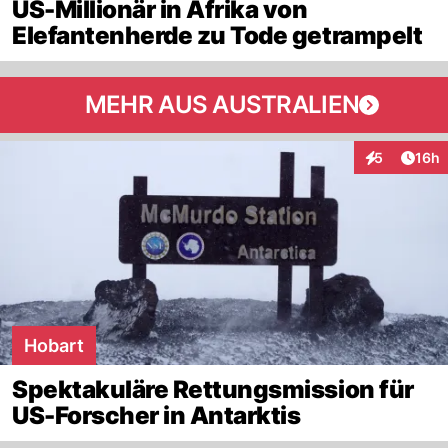
US-Millionär in Afrika von
Elefantenherde zu Tode getrampelt
MEHR AUS AUSTRALIEN
Artik
5
16h
Interaktione
Hobart
Spektakuläre Rettungsmission für
US-Forscher in Antarktis