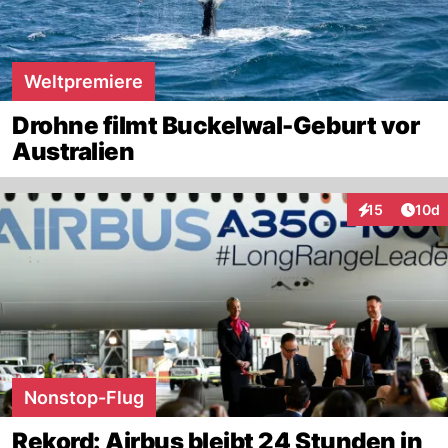
Weltpremiere
Drohne filmt Buckelwal-Geburt vor
Australien
Artik
15
10d
Interaktionen
Nonstop-Flug
Rekord: Airbus bleibt 24 Stunden in