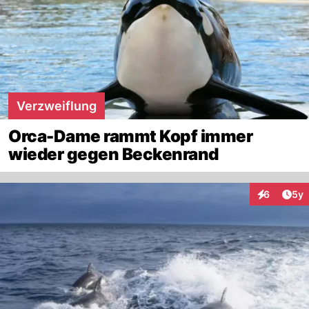
Verzweiflung
Orca-Dame rammt Kopf immer
wieder gegen Beckenrand
Arti
6
5y
Interaktion