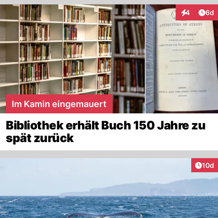
Arti
4
6d
Interaktion
Im Kamin eingemauert
Bibliothek erhält Buch 150 Jahre zu
spät zurück
Artik
10d