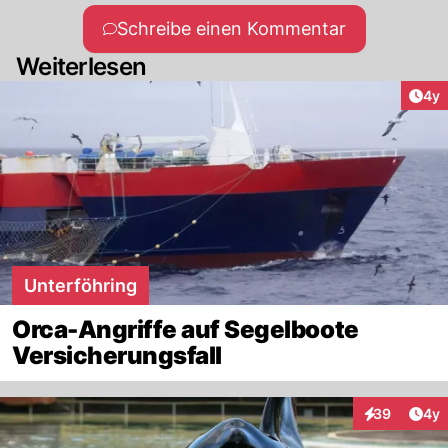
Schreibe einen Kommentar
Weiterlesen
Arti
4y
Unterföhring
Orca-Angriffe auf Segelboote
Versicherungsfall
Arti
39
4y
Interaktionen