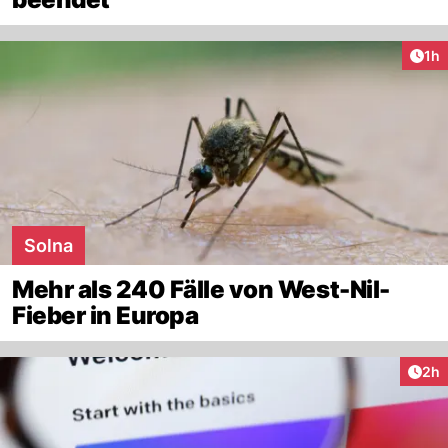
Art
1h
Solna
Mehr als 240 Fälle von West-Nil-
Fieber in Europa
Arti
2h