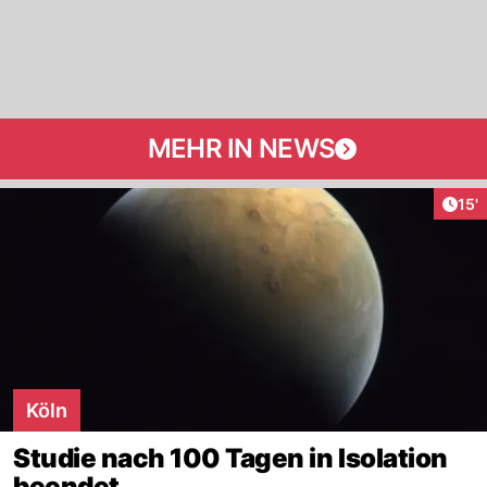
MEHR IN NEWS
Arti
15'
Köln
Studie nach 100 Tagen in Isolation
beendet