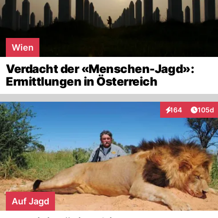
Wien
Verdacht der «Menschen-Jagd»:
Ermittlungen in Österreich
Artike
164
105d
Interaktionen
Auf Jagd