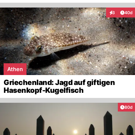
Artik
3
40d
Interaktionen
Athen
Griechenland: Jagd auf giftigen
Hasenkopf-Kugelfisch
Artik
80d