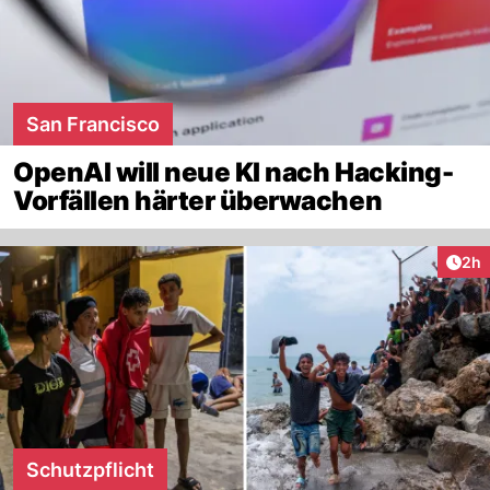
San Francisco
OpenAI will neue KI nach Hacking-
Vorfällen härter überwachen
Arti
2h
Schutzpflicht