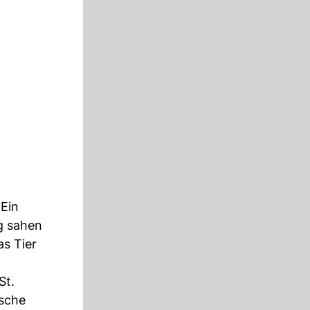
Ein
g sahen
s Tier
St.
ische