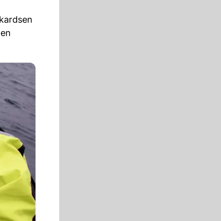
ikardsen
gen