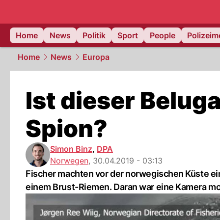
Home
News
Politik
Sport
People
Polizei
Home
News
Europa
Ist dieser Belug
Spion?
Simon Binz
,
DPA
Norwegen
,
30.04.2019 - 03:13
Fischer machten vor der norwegischen Küste e
einem Brust-Riemen. Daran war eine Kamera mo