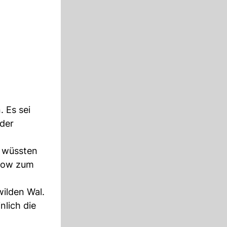
. Es sei
oder
, wüssten
utow zum
wilden Wal.
nlich die