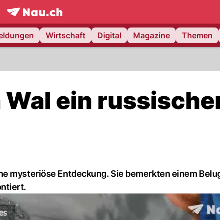
frontpage.
NAU.ch
meldungen
Wirtschaft
Digital
Magazine
Themen
a Wal ein russische
ine mysteriöse Entdeckung. Sie bemerkten einem Belu
ntiert.