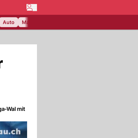
Auto
Matchcenter
Videos
Nau Plus
Lifestyle
r
ga-Wal mit