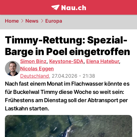
frontpage.
NAU.ch
Home
News
Europa
Timmy-Rettung: Spezial-
Barge in Poel eingetroffen
Simon Binz
,
Keystone-SDA
,
Elena Hatebur
,
Nicolas Eggen
Deutschland
,
27.04.2026 - 21:38
Nach fast einem Monat im Flachwasser könnte es
für Buckelwal Timmy diese Woche so weit sein:
Frühestens am Dienstag soll der Abtransport per
Lastkahn starten.