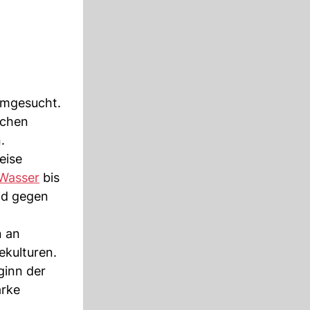
imgesucht.
schen
.
eise
Wasser
bis
nd gegen
n an
ekulturen.
ginn der
arke