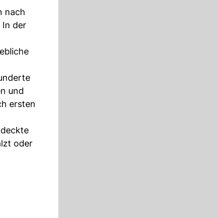
n nach
In der
n
ebliche
underte
en und
ch ersten
 deckte
lzt oder