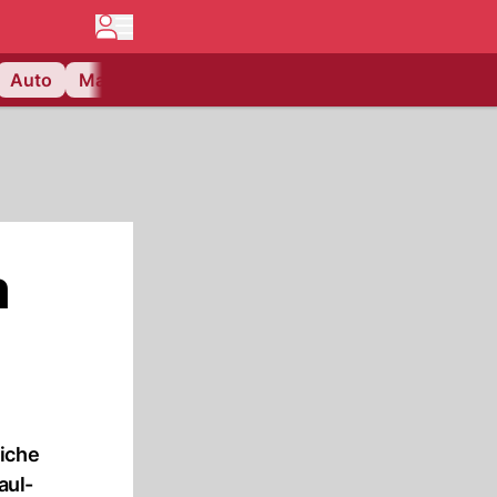
Auto
Matchcenter
Videos
Nau Plus
Lifestyle
m
liche
aul-