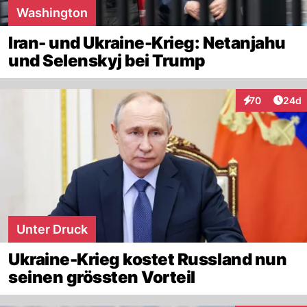
Washington
Iran- und Ukraine-Krieg: Netanjahu
und Selenskyj bei Trump
Artik
70
24d
Interaktionen
Unter Druck
Ukraine-Krieg kostet Russland nun
seinen grössten Vorteil