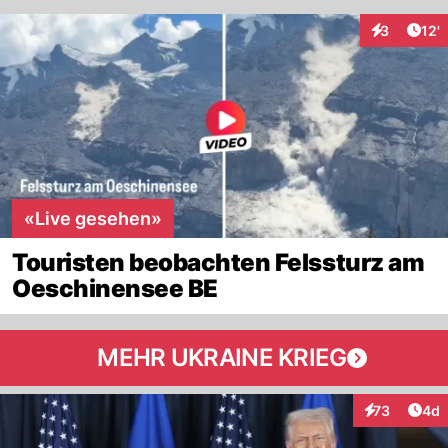
Arti
3
12'
Interaktion
«Live gesehen»
Touristen beobachten Felssturz am
Oeschinensee BE
MEHR UKRAINE KRIEG
Arti
73
4d
Interaktionen