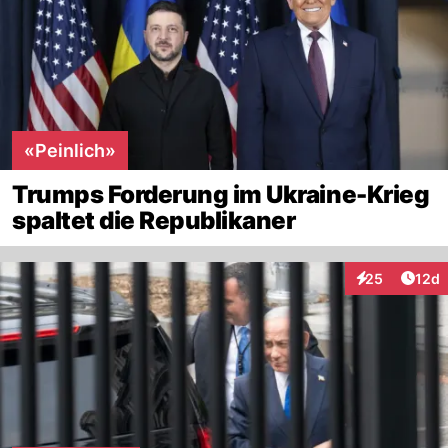
«Peinlich»
Trumps Forderung im Ukraine-Krieg
spaltet die Republikaner
Artik
25
12d
Interaktionen