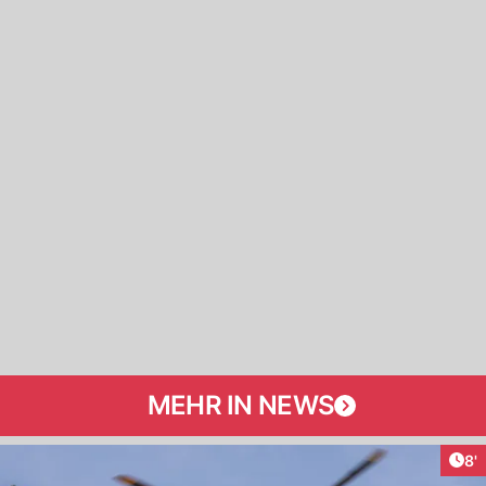
MEHR IN NEWS
Art
8'