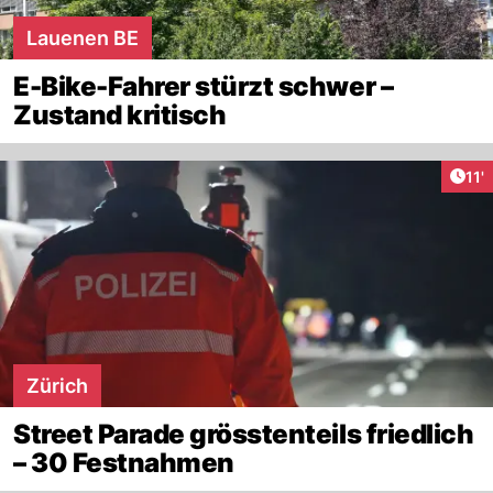
Lauenen BE
E-Bike-Fahrer stürzt schwer –
Zustand kritisch
Arti
11'
Zürich
Street Parade grösstenteils friedlich
– 30 Festnahmen