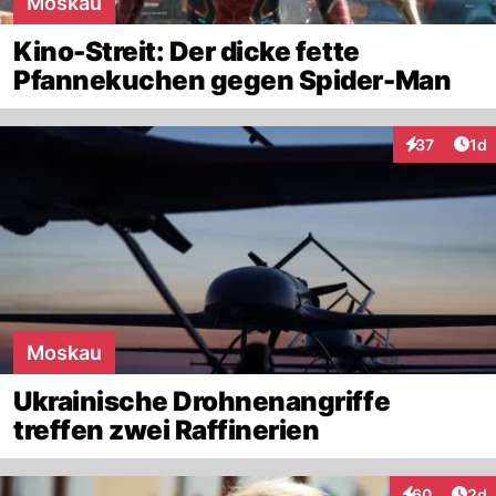
Moskau
Kino-Streit: Der dicke fette
Pfannekuchen gegen Spider-Man
Art
37
1d
Interaktione
Moskau
Ukrainische Drohnenangriffe
treffen zwei Raffinerien
Arti
60
2d