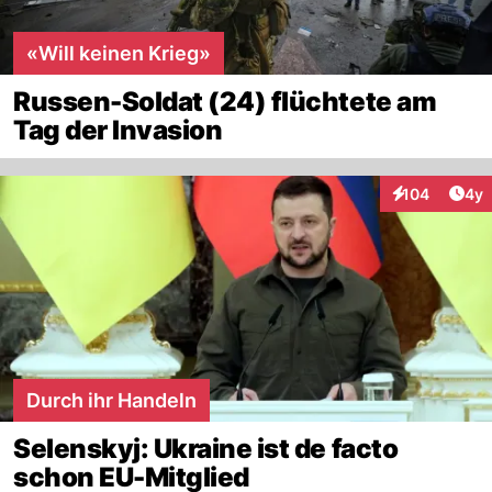
«Will keinen Krieg»
Russen-Soldat (24) flüchtete am
Tag der Invasion
Arti
104
4y
Interaktionen
Durch ihr Handeln
Selenskyj: Ukraine ist de facto
schon EU-Mitglied