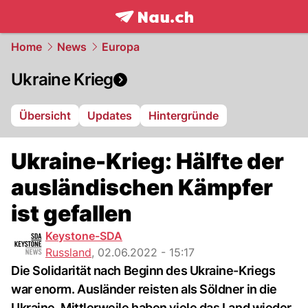
frontpage.
NAU.ch
Home
News
Europa
Ukraine Krieg
Übersicht
Updates
Hintergründe
Ukraine-Krieg: Hälfte der
ausländischen Kämpfer
ist gefallen
Keystone-SDA
Russland
,
02.06.2022 - 15:17
Die Solidarität nach Beginn des Ukraine-Kriegs
war enorm. Ausländer reisten als Söldner in die
Ukraine. Mittlerweile haben viele das Land wieder