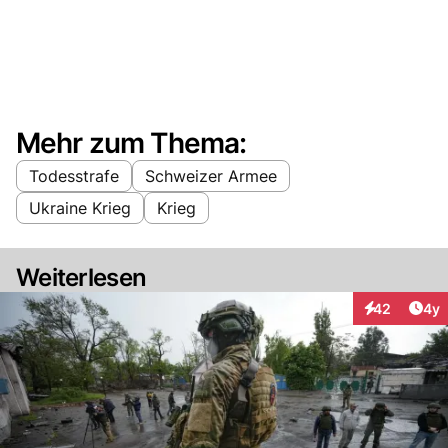
Mehr zum Thema:
Todesstrafe
Schweizer Armee
Ukraine Krieg
Krieg
Weiterlesen
Arti
42
4y
Interaktionen