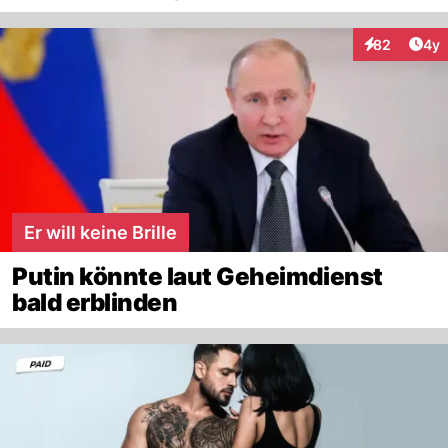
Arti
82
4y
Interaktionen
Er will keine Brille
Putin könnte laut Geheimdienst
bald erblinden