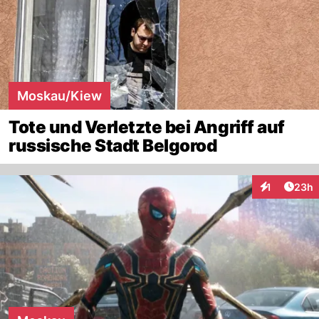
Moskau/Kiew
Tote und Verletzte bei Angriff auf
russische Stadt Belgorod
Artik
1
23h
Interaktione