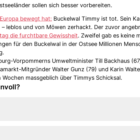
tseeländer sollen sich besser vorbereiten.
z Europa bewegt hat:
Buckelwal Timmy ist tot. Sein K
t – leblos und von Möwen zerhackt. Der zuvor angeb
ag die furchtbare Gewissheit
. Zweifel gab es keine 
en für den Buckelwal in der Ostsee Millionen Mens
g.
urg-Vorpommerns Umweltminister Till Backhaus (67
diamarkt-Mitgründer Walter Gunz (79) und Karin Walte
 Wochen massgeblich über Timmys Schicksal.
nvoll?