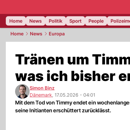
Home
News
Politik
Sport
People
Polizei
Home
News
Europa
Tränen um Timmy
was ich bisher e
Simon Binz
Dänemark
,
17.05.2026 - 04:01
Mit dem Tod von Timmy endet ein wochenlanges 
seine Initianten erschüttert zurücklässt.