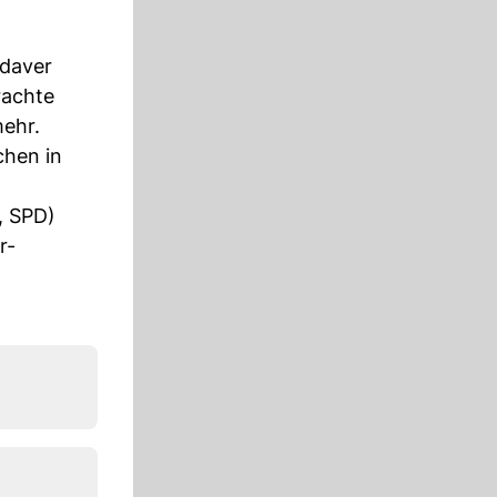
adaver
rachte
mehr.
chen in
, SPD)
r-