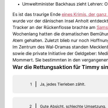
Umweltminister Backhaus zieht Lehren: Os
Es ist das traurige Ende
eines Krimis, der gan
wurde vor der dänischen Insel Anholt entdeck
Tracker an der Rückenflosse brachte am
Samst
Wochenlang hatten die dramatischen Bemühung
Atem gehalten. Zuletzt blieb nur noch Hoffnun
Im Zentrum des Wal-Dramas standen Mecklenb
sowie die private Initiative der Geldgeber: Me
Mommert. Sie bestimmten in den vergangenen
War die Rettungsaktion für Timmy sin
1
Ja, jedes Tierleben zählt.
2
Gute Absicht, schlechte Umsetzung.