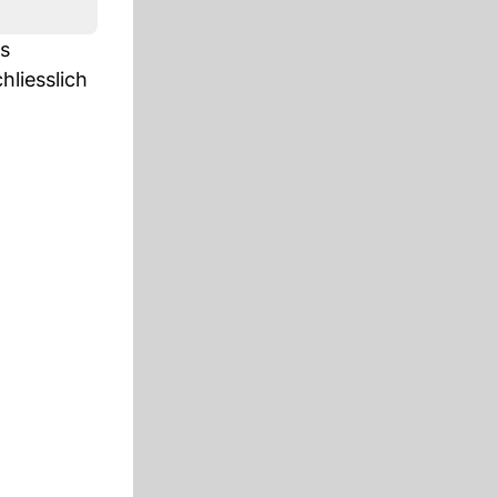
es
liesslich