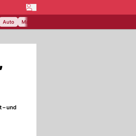
Auto
Matchcenter
Videos
Nau Plus
Lifestyle
,
t – und