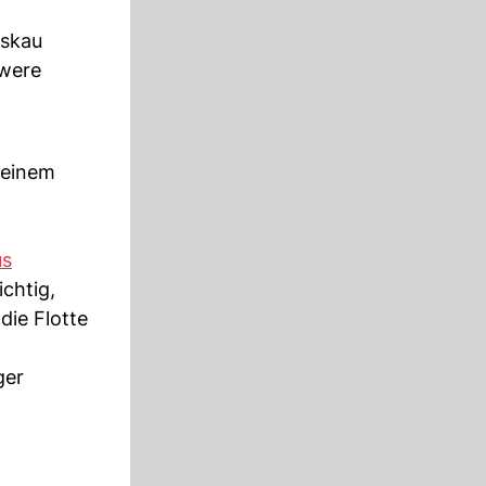
oskau
hwere
 einem
us
ichtig,
die Flotte
ger