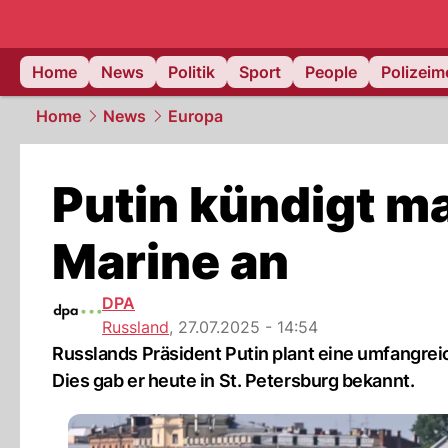
Home
News
Politik
Sport
People
Polizei
Home
News
Europa
Putin kündigt m
Marine an
DPA
Russland
,
27.07.2025 - 14:54
Russlands Präsident Putin plant eine umfangrei
Dies gab er heute in St. Petersburg bekannt.