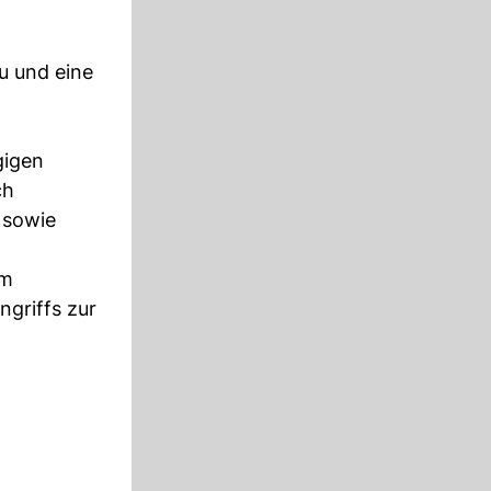
u und eine
gigen
ch
 sowie
im
ngriffs zur