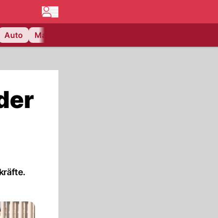
Auto
Matchcenter
Videos
Nau Plus
Lifestyle
der
kräfte.