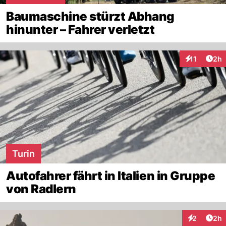
Baumaschine stürzt Abhang
hinunter – Fahrer verletzt
Arti
11
2h
Interaktione
Turin
Autofahrer fährt in Italien in Gruppe
von Radlern
Arti
2
2h
Interaktion