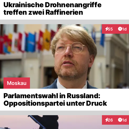
Ukrainische Drohnenangriffe
treffen zwei Raffinerien
Art
55
1d
Interaktione
Moskau
Parlamentswahl in Russland:
Oppositionspartei unter Druck
Art
26
1d
Interaktione