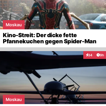
Moskau
Kino-Streit: Der dicke fette
Pfannekuchen gegen Spider-Man
Arti
34
9h
Interaktionen
Moskau