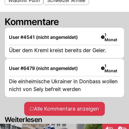
Wladimir Putin
Schweizer Armee
Kommentare
Artikel veröf
1
User #4541 (nicht angemeldet)
Monat
Über dem Kreml kreist bereits der Geier.
Artikel veröf
1
User #6479 (nicht angemeldet)
Monat
Die einheimische Ukrainer in Donbass wollen
nicht von Sely befreit werden
Alle Kommentare anzeigen
Weiterlesen
Art
70
1h