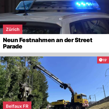
Zürich
Neun Festnahmen an der Street
Parade
Arti
19'
Belfaux FR