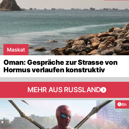
Maskat
Oman: Gespräche zur Strasse von
Hormus verlaufen konstruktiv
MEHR AUS RUSSLAND
Arti
6h