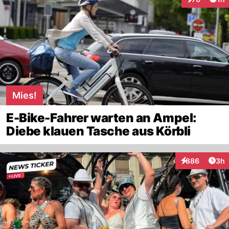
Interaktione
Mies!
E-Bike-Fahrer warten an Ampel:
Diebe klauen Tasche aus Körbli
Arti
886
3h
Interaktionen