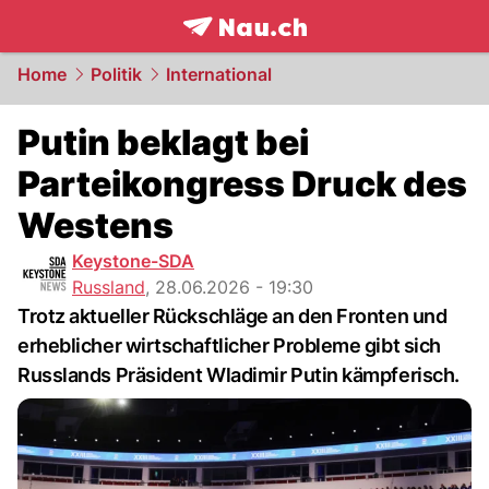
frontpage.
NAU.ch
Home
Politik
International
Putin beklagt bei
Parteikongress Druck des
Westens
Keystone-SDA
Russland
,
28.06.2026 - 19:30
Trotz aktueller Rückschläge an den Fronten und
erheblicher wirtschaftlicher Probleme gibt sich
Russlands Präsident Wladimir Putin kämpferisch.