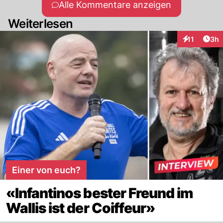
Alle Kommentare anzeigen
Weiterlesen
Arti
11
3h
Interaktione
Einer von euch?
«Infantinos bester Freund im
Wallis ist der Coiffeur»