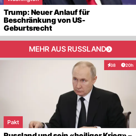
Trump: Neuer Anlauf für
Beschränkung von US-
Geburtsrecht
MEHR AUS RUSSLAND
Artik
38
20h
Interaktionen
Pakt
Russland und sein «heiliger Krieg» –