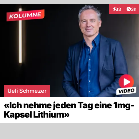
Arti
33
3h
Interaktionen
Ueli Schmezer
«Ich nehme jeden Tag eine 1mg-
Kapsel Lithium»