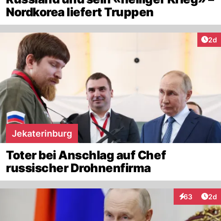
Nordkorea liefert Truppen
Arti
2d
Jekaterinburg
Toter bei Anschlag auf Chef
russischer Drohnenfirma
Arti
63
2d
Interaktionen