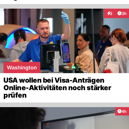
Arti
3
3h
Interaktion
Washington
USA wollen bei Visa-Anträgen
Online-Aktivitäten noch stärker
prüfen
Arti
4h