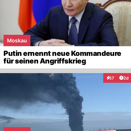
Moskau
Putin ernennt neue Kommandeure
für seinen Angriffskrieg
Arti
57
2d
Interaktionen