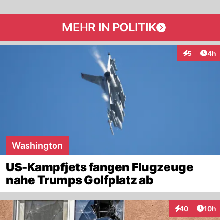
MEHR IN POLITIK
Arti
5
4h
Interaktion
Washington
US-Kampfjets fangen Flugzeuge
nahe Trumps Golfplatz ab
Artik
40
10h
Interaktionen