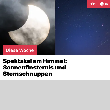
Arti
11
3h
Interaktione
Diese Woche
Spektakel am Himmel:
Sonnenfinsternis und
Sternschnuppen