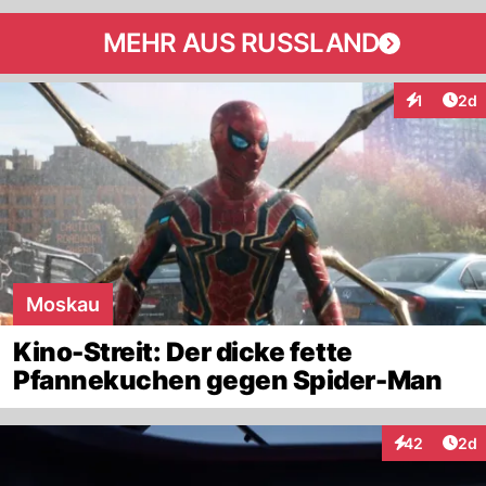
MEHR AUS RUSSLAND
Arti
1
2d
Interaktion
Moskau
Kino-Streit: Der dicke fette
Pfannekuchen gegen Spider-Man
Arti
42
2d
Interaktionen