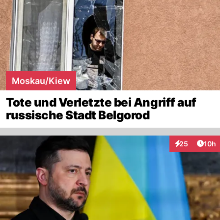
Moskau/Kiew
Tote und Verletzte bei Angriff auf
russische Stadt Belgorod
Artik
25
10h
Interaktionen