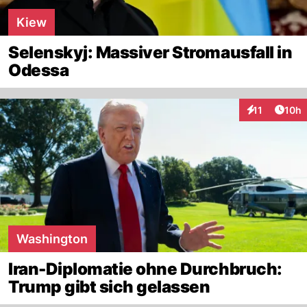
Kiew
Selenskyj: Massiver Stromausfall in
Odessa
Artik
11
10h
Interaktionen
Washington
Iran-Diplomatie ohne Durchbruch:
Trump gibt sich gelassen