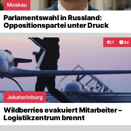
Moskau
Parlamentswahl in Russland:
Oppositionspartei unter Druck
Arti
27
3d
Interaktionen
Jekaterinburg
Wildberries evakuiert Mitarbeiter –
Logistikzentrum brennt