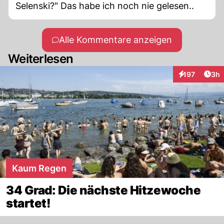
Selenski?" Das habe ich noch nie gelesen..
Alle Kommentare anzeigen
Weiterlesen
Arti
197
3h
Interaktionen
Kaum Regen
34 Grad: Die nächste Hitzewoche
startet!